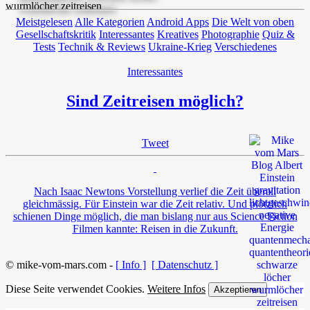
Meistgelesen
Alle Kategorien
Android Apps
Die Welt von oben
Gesellschaftskritik
Interessantes
Kreatives
Photographie
Quiz &
Tests
Technik & Reviews
Ukraine-Krieg
Verschiedenes
Interessantes
Sind Zeitreisen möglich?
Tweet
Nach Isaac Newtons Vorstellung verlief die Zeit überall
gleichmässig. Für Einstein war die Zeit relativ. Und plötzlich
schienen Dinge möglich, die man bislang nur aus Science Fiction
Filmen kannte: Reisen in die Zukunft.
© mike-vom-mars.com -
[ Info ]
[ Datenschutz ]
Diese Seite verwendet Cookies.
Weitere Infos
Akzeptieren