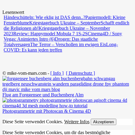
Lesenswert
Händeschütteln: Wie eklig ist DAS denn..?
Papiermodell: Kleine
Fensterblume
Kriegstagebuch Ukraine – September
Schafft endlich
die Religionen ab!
Kriegstagebuch Ukraine – November
2023
Review: Happymodel Mobula 7 1S-2S
Cinema4D / Sony
Vegas: Animiertes Intro (6)
Drogen: Das staatliche
Totalversagen
The Terror – Verschollen im ewigen Eis
Long-
COVID: Es kann jeden treffen
© mike-vom-mars.com -
[ Info ]
[ Datenschutz ]
Flug am Forggensee und Buchenberg Alm
Photogrammetrie mit Photoscan & Cinema 4D
Diese Seite verwendet Cookies.
Weitere Infos
Akzeptieren
Diese Seite verwendet Cookies, um dir das bestmögliche