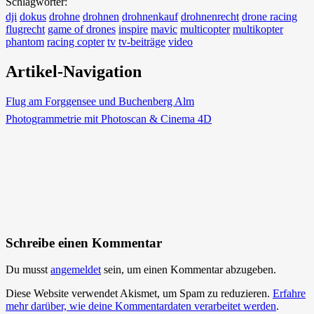
Schlagwörter:
dji
dokus
drohne
drohnen
drohnenkauf
drohnenrecht
drone racing
flugrecht
game of drones
inspire
mavic
multicopter
multikopter
phantom
racing copter
tv
tv-beiträge
video
Artikel-Navigation
Flug am Forggensee und Buchenberg Alm
Photogrammetrie mit Photoscan & Cinema 4D
Schreibe einen Kommentar
Du musst
angemeldet
sein, um einen Kommentar abzugeben.
Diese Website verwendet Akismet, um Spam zu reduzieren.
Erfahre
mehr darüber, wie deine Kommentardaten verarbeitet werden
.