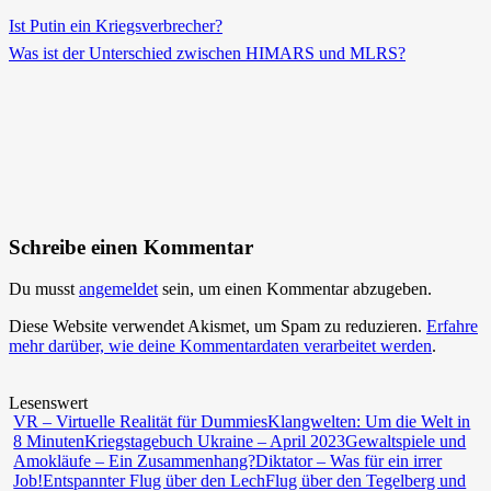
Ist Putin ein Kriegsverbrecher?
Was ist der Unterschied zwischen HIMARS und MLRS?
Schreibe einen Kommentar
Du musst
angemeldet
sein, um einen Kommentar abzugeben.
Diese Website verwendet Akismet, um Spam zu reduzieren.
Erfahre
mehr darüber, wie deine Kommentardaten verarbeitet werden
.
Lesenswert
VR – Virtuelle Realität für Dummies
Klangwelten: Um die Welt in
8 Minuten
Kriegstagebuch Ukraine – April 2023
Gewaltspiele und
Amokläufe – Ein Zusammenhang?
Diktator – Was für ein irrer
Job!
Entspannter Flug über den Lech
Flug über den Tegelberg und