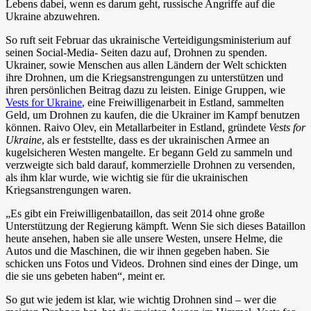
Lebens dabei, wenn es darum geht, russische Angriffe auf die
Ukraine abzuwehren.
So ruft seit Februar das ukrainische Verteidigungsministerium auf
seinen Social-Media- Seiten dazu auf, Drohnen zu spenden.
Ukrainer, sowie Menschen aus allen Ländern der Welt schickten
ihre Drohnen, um die Kriegsanstrengungen zu unterstützen und
ihren persönlichen Beitrag dazu zu leisten. Einige Gruppen, wie
Vests for Ukraine
, eine Freiwilligenarbeit in Estland, sammelten
Geld, um Drohnen zu kaufen, die die Ukrainer im Kampf benutzen
können. Raivo Olev, ein Metallarbeiter in Estland, gründete
Vests for
Ukraine
, als er feststellte, dass es der ukrainischen Armee an
kugelsicheren Westen mangelte. Er begann Geld zu sammeln und
verzweigte sich bald darauf, kommerzielle Drohnen zu versenden,
als ihm klar wurde, wie wichtig sie für die ukrainischen
Kriegsanstrengungen waren.
„Es gibt ein Freiwilligenbataillon, das seit 2014 ohne große
Unterstützung der Regierung kämpft. Wenn Sie sich dieses Bataillon
heute ansehen, haben sie alle unsere Westen, unsere Helme, die
Autos und die Maschinen, die wir ihnen gegeben haben. Sie
schicken uns Fotos und Videos. Drohnen sind eines der Dinge, um
die sie uns gebeten haben“, meint er.
So gut wie jedem ist klar, wie wichtig Drohnen sind – wer die