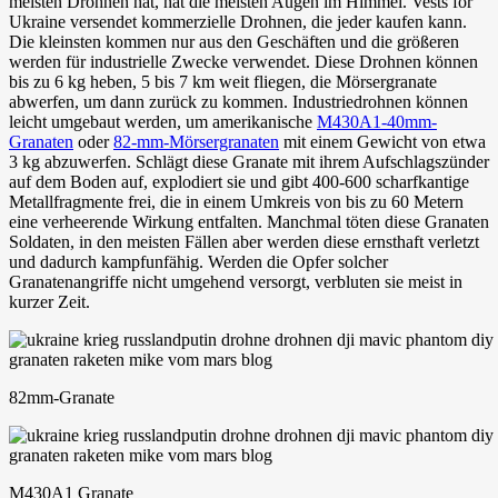
meisten Drohnen hat, hat die meisten Augen im Himmel. Vests for
Ukraine versendet kommerzielle Drohnen, die jeder kaufen kann.
Die kleinsten kommen nur aus den Geschäften und die größeren
werden für industrielle Zwecke verwendet. Diese Drohnen können
bis zu 6 kg heben, 5 bis 7 km weit fliegen, die Mörsergranate
abwerfen, um dann zurück zu kommen. Industriedrohnen können
leicht umgebaut werden, um amerikanische
M430A1-40mm-
Granaten
oder
82-mm-Mörsergranaten
mit einem Gewicht von etwa
3 kg abzuwerfen. Schlägt diese Granate mit ihrem Aufschlagszünder
auf dem Boden auf, explodiert sie und gibt 400-600 scharfkantige
Metallfragmente frei, die in einem Umkreis von bis zu 60 Metern
eine verheerende Wirkung entfalten. Manchmal töten diese Granaten
Soldaten, in den meisten Fällen aber werden diese ernsthaft verletzt
und dadurch kampfunfähig. Werden die Opfer solcher
Granatenangriffe nicht umgehend versorgt, verbluten sie meist in
kurzer Zeit.
82mm-Granate
M430A1 Granate