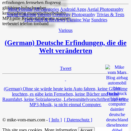
Most Popular
All categories
Android Apps
Aerial Photography
Social Criticism
Various
Creativity
Photography
Trivias & Tests
Tech Stuff & Reviews
Ukraine War
Sundries
Various
(German) Deutsche Erfindungen, die die
Welt veränderten
Tweet
(German) Ohne sie würde heute kein Auto fahren, keine Glühbirne
leuchten, es gäbe kein Fernsehen, keine Bücher und keine
Raumfahrt, keine Solzialgesetze, Lebensmittelvorschriften und keine
MP3-Musik, ja nicht einmal Computer.
© mike-vom-mars.com -
[ Info ]
[ Datenschutz ]
This site uses cookies.
More information
Accept