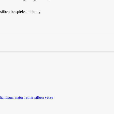
dichtform
natur
reime
silben
verse