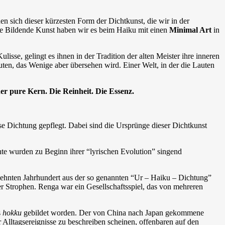
n sich dieser kürzesten Form der Dichtkunst, die wir in der
ie Bildende Kunst haben wir es beim Haiku mit einen
Minimal Art
in
isse, gelingt es ihnen in der Tradition der alten Meister ihre inneren
uten, das Wenige aber übersehen wird. Einer Welt, in der die Lauten
der pure Kern. Die Reinheit. Die Essenz.
ese Dichtung gepflegt. Dabei sind die Ursprünge dieser Dichtkunst
hte wurden zu Beginn ihrer “lyrischen Evolution” singend
bzehnten Jahrhundert aus der so genannten “Ur – Haiku – Dichtung”
er Strophen. Renga war ein Gesellschaftsspiel, das von mehreren
s
hokku
gebildet worden. Der von China nach Japan gekommene
Alltagsereignisse zu beschreiben scheinen, offenbaren auf den