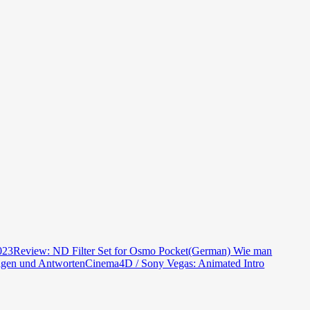
023
Review: ND Filter Set for Osmo Pocket
(German) Wie man
gen und Antworten
Cinema4D / Sony Vegas: Animated Intro