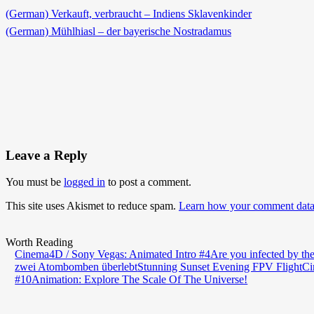
(German) Verkauft, verbraucht – Indiens Sklavenkinder
(German) Mühlhiasl – der bayerische Nostradamus
Leave a Reply
You must be
logged in
to post a comment.
This site uses Akismet to reduce spam.
Learn how your comment data 
Worth Reading
Cinema4D / Sony Vegas: Animated Intro #4
Are you infected by th
zwei Atombomben überlebt
Stunning Sunset Evening FPV Flight
Ci
#10
Animation: Explore The Scale Of The Universe!