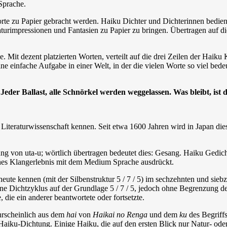
Sprache.
rte zu Papier gebracht werden. Haiku Dichter und Dichterinnen bediene
turimpressionen und Fantasien zu Papier zu bringen. Übertragen auf d
it dezent platzierten Worten, verteilt auf die drei Zeilen der Haiku Kul
ne einfache Aufgabe in einer Welt, in der die vielen Worte so viel bede
Jeder Ballast, alle Schnörkel werden weggelassen. Was bleibt, ist 
r Literaturwissenschaft kennen. Seit etwa 1600 Jahren wird in Japan di
ng von uta-u; wörtlich übertragen bedeutet dies: Gesang. Haiku Gedic
ches Klangerlebnis mit dem Medium Sprache ausdrückt.
heute kennen (mit der Silbenstruktur 5 / 7 / 5) im sechzehnten und sie
ine Dichtzyklus auf der Grundlage 5 / 7 / 5, jedoch ohne Begrenzung d
 die ein anderer beantwortete oder fortsetzte.
ahrscheinlich aus dem
hai
von
Haikai no Renga
und dem
ku
des Begriff
ku-Dichtung. Einige Haiku, die auf den ersten Blick nur Natur- oder 