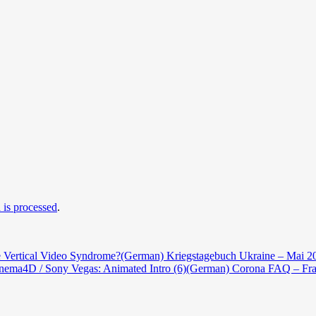
is processed
.
e Vertical Video Syndrome?
(German) Kriegstagebuch Ukraine – Mai 2
nema4D / Sony Vegas: Animated Intro (6)
(German) Corona FAQ – Fra