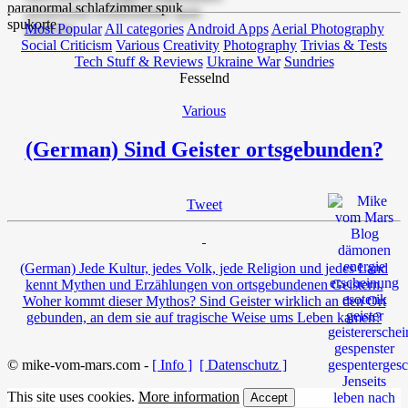
Most Popular
All categories
Android Apps
Aerial Photography
Social Criticism
Various
Creativity
Photography
Trivias & Tests
Tech Stuff & Reviews
Ukraine War
Sundries
Fesselnd
Various
(German) Sind Geister ortsgebunden?
Tweet
(German) Jede Kultur, jedes Volk, jede Religion und jedes Land
kennt Mythen und Erzählungen von ortsgebundenen Geistern.
Woher kommt dieser Mythos? Sind Geister wirklich an den Ort
gebunden, an dem sie auf tragische Weise ums Leben kamen?
© mike-vom-mars.com -
[ Info ]
[ Datenschutz ]
This site uses cookies.
More information
Accept