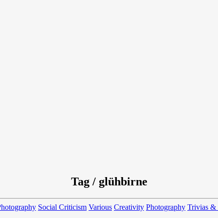
Tag / glühbirne
Photography
Social Criticism
Various
Creativity
Photography
Trivias &