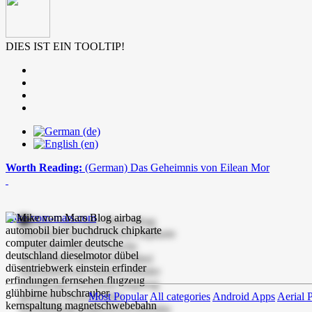
DIES IST EIN TOOLTIP!
Worth Reading:
(German) Das Geheimnis von Eilean Mor
mike-vom-mars.com
Most Popular
All categories
Android Apps
Aerial 