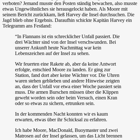
verboten? Jemand musste den Posten ständig bewachen, also musste
etwas Ungewöhnliches sie herausgelockt haben. Als Moore mit
seinem Bericht zurückkam, ließ Harvey die Insel durchsuchen. Die
Jagd blieb ohne Ergebnis. Daraufhin schickte Kapitän Harvey ein
Telegramm ans Festland:
“In Flannans ist ein schrecklicher Unfall passiert. Die
drei Wächter sind von der Insel verschwunden. Bei
unserer Ankunft heute Nachmittag war kein
Lebenszeichen auf der Insel zu sehen.
Wir feuerten eine Rakete ab, aber da keine Antwort
erfolgte, entschied Moore zu landen. Er ging zur
Station, fand dort aber keine Wächter vor. Die Uhren
waren stehen geblieben und andere Hinweise zeigten
an, dass der Unfall vor etwa einer Woche passiert sein
muss. Die armen Burschen müssen über die Klippen
geweht worden sein oder beim Versuch, einen Kran
oder so etwas zu sichern, ertrunken sein.
In der kommenden Nacht konnten wir es kaum
erwarten, etwas über ihr Schicksal zu erfahren.
Ich habe Moore, MacDonald, Buoymaster und zwei
Matrosen auf der Insel gelassen, um das Licht brennen