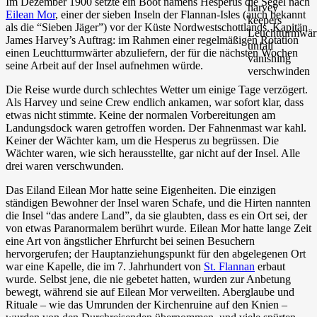
Im Dezember 1900 setzte ein Boot namens Hesperus die Segel nach
Eilean Mor
, einer der sieben Inseln der Flannan-Isles (auch bekannt
als die “Sieben Jäger”) vor der Küste Nordwestschottlands. Kapitän
James Harvey’s Auftrag: im Rahmen einer regelmäßigen Rotation
einen Leuchtturmwärter abzuliefern, der für die nächsten Wochen
seine Arbeit auf der Insel aufnehmen würde.
Die Reise wurde durch schlechtes Wetter um einige Tage verzögert.
Als Harvey und seine Crew endlich ankamen, war sofort klar, dass
etwas nicht stimmte. Keine der normalen Vorbereitungen am
Landungsdock waren getroffen worden. Der Fahnenmast war kahl.
Keiner der Wächter kam, um die Hesperus zu begrüssen. Die
Wächter waren, wie sich herausstellte, gar nicht auf der Insel. Alle
drei waren verschwunden.
Das Eiland Eilean Mor hatte seine Eigenheiten. Die einzigen
ständigen Bewohner der Insel waren Schafe, und die Hirten nannten
die Insel “das andere Land”, da sie glaubten, dass es ein Ort sei, der
von etwas Paranormalem berührt wurde. Eilean Mor hatte lange Zeit
eine Art von ängstlicher Ehrfurcht bei seinen Besuchern
hervorgerufen; der Hauptanziehungspunkt für den abgelegenen Ort
war eine Kapelle, die im 7. Jahrhundert von
St. Flannan
erbaut
wurde. Selbst jene, die nie gebetet hatten, wurden zur Anbetung
bewegt, während sie auf Eilean Mor verweilten. Aberglaube und
Rituale – wie das Umrunden der Kirchenruine auf den Knien –