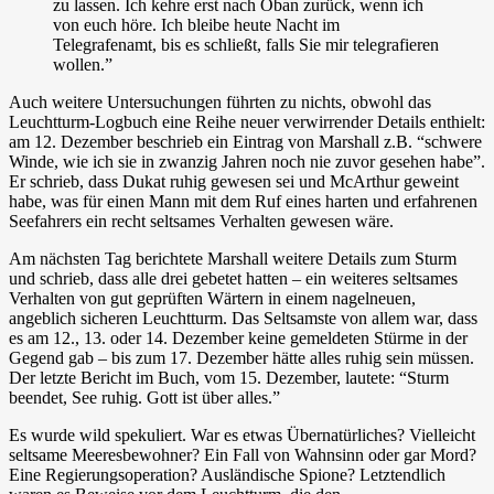
zu lassen. Ich kehre erst nach Oban zurück, wenn ich
von euch höre. Ich bleibe heute Nacht im
Telegrafenamt, bis es schließt, falls Sie mir telegrafieren
wollen.”
Auch weitere Untersuchungen führten zu nichts, obwohl das
Leuchtturm-Logbuch eine Reihe neuer verwirrender Details enthielt:
am 12. Dezember beschrieb ein Eintrag von Marshall z.B. “schwere
Winde, wie ich sie in zwanzig Jahren noch nie zuvor gesehen habe”.
Er schrieb, dass Dukat ruhig gewesen sei und McArthur geweint
habe, was für einen Mann mit dem Ruf eines harten und erfahrenen
Seefahrers ein recht seltsames Verhalten gewesen wäre.
Am nächsten Tag berichtete Marshall weitere Details zum Sturm
und schrieb, dass alle drei gebetet hatten – ein weiteres seltsames
Verhalten von gut geprüften Wärtern in einem nagelneuen,
angeblich sicheren Leuchtturm. Das Seltsamste von allem war, dass
es am 12., 13. oder 14. Dezember keine gemeldeten Stürme in der
Gegend gab – bis zum 17. Dezember hätte alles ruhig sein müssen.
Der letzte Bericht im Buch, vom 15. Dezember, lautete: “Sturm
beendet, See ruhig. Gott ist über alles.”
Es wurde wild spekuliert. War es etwas Übernatürliches? Vielleicht
seltsame Meeresbewohner? Ein Fall von Wahnsinn oder gar Mord?
Eine Regierungsoperation? Ausländische Spione? Letztendlich