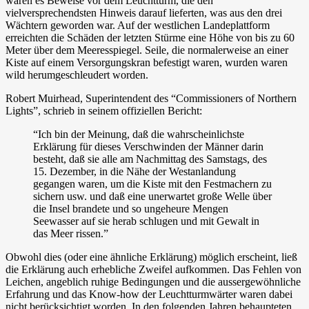
waren es Beweise vor dem Leuchtturm, die den
vielversprechendsten Hinweis darauf lieferten, was aus den drei
Wächtern geworden war. Auf der westlichen Landeplattform
erreichten die Schäden der letzten Stürme eine Höhe von bis zu 60
Meter über dem Meeresspiegel. Seile, die normalerweise an einer
Kiste auf einem Versorgungskran befestigt waren, wurden waren
wild herumgeschleudert worden.
Robert Muirhead, Superintendent des “Commissioners of Northern
Lights”, schrieb in seinem offiziellen Bericht:
“Ich bin der Meinung, daß die wahrscheinlichste
Erklärung für dieses Verschwinden der Männer darin
besteht, daß sie alle am Nachmittag des Samstags, des
15. Dezember, in die Nähe der Westanlandung
gegangen waren, um die Kiste mit den Festmachern zu
sichern usw. und daß eine unerwartet große Welle über
die Insel brandete und so ungeheure Mengen
Seewasser auf sie herab schlugen und mit Gewalt in
das Meer rissen.”
Obwohl dies (oder eine ähnliche Erklärung) möglich erscheint, ließ
die Erklärung auch erhebliche Zweifel aufkommen. Das Fehlen von
Leichen, angeblich ruhige Bedingungen und die aussergewöhnliche
Erfahrung und das Know-how der Leuchtturmwärter waren dabei
nicht berücksichtigt worden. In den folgenden Jahren behaupteten