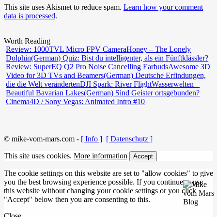
This site uses Akismet to reduce spam.
Learn how your comment
data is processed
.
Worth Reading
Review: 1000TVL Micro FPV Camera
Honey – The Lonely
Dolphin
(German) Quiz: Bist du intelligenter, als ein Fünftklässler?
Review: SuperEQ Q2 Pro Noise Cancelling Earbuds
Awesome 3D
Video for 3D TVs and Beamers
(German) Deutsche Erfindungen,
die die Welt veränderten
DJI Spark: River Flight
Wasserwelten –
Beautiful Bavarian Lakes
(German) Sind Geister ortsgebunden?
Cinema4D / Sony Vegas: Animated Intro #10
© mike-vom-mars.com -
[ Info ]
[ Datenschutz ]
This site uses cookies.
More information
Accept
The cookie settings on this website are set to "allow cookies" to give
you the best browsing experience possible. If you continue to use
this website without changing your cookie settings or you click
"Accept" below then you are consenting to this.
Close