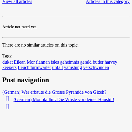
View all articles
Articles in this category
Article not rated yet.
There are no similar articles on this topic.
Tags:
dukat
Eilean Mor
flannan isles
geheimnis
gerald butler
harvey
keepers
Leuchtturmwärter
unfall
vanishing
verschwinden
Post navigation
(German) Wer erbaute die Grosse Pyramide von Gizeh?
(German) Monokultur: Die Wüste vor deiner Haustür!