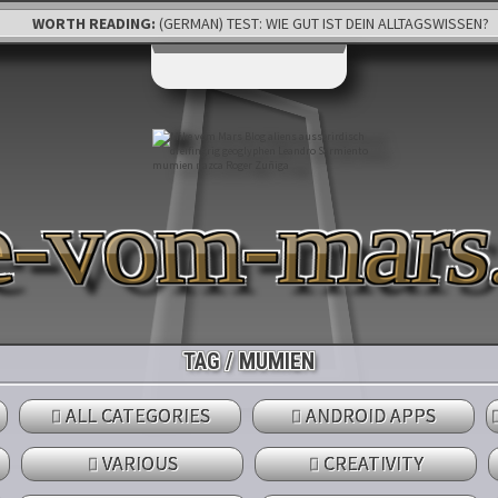
WORTH READING:
(GERMAN) TEST: WIE GUT IST DEIN ALLTAGSWISSEN?
-vom-mars
TAG / MUMIEN
ALL CATEGORIES
ANDROID APPS
VARIOUS
CREATIVITY