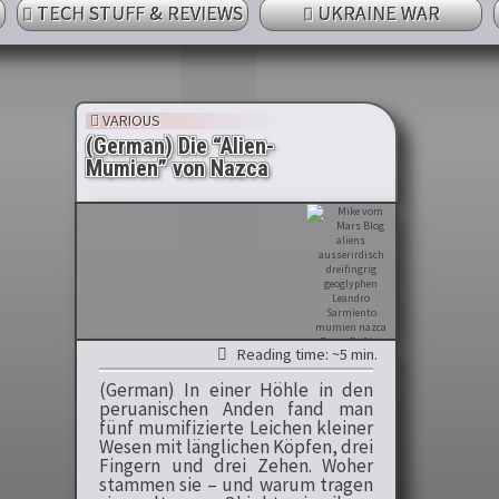
TECH STUFF & REVIEWS
UKRAINE WAR
VARIOUS
(German) Die “Alien-
Mumien” von Nazca
Reading time: ~5 min.
(German) In einer Höhle in den
peruanischen Anden fand man
fünf mumifizierte Leichen kleiner
Wesen mit länglichen Köpfen, drei
Fingern und drei Zehen. Woher
stammen sie – und warum tragen