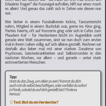
Erlaubnis fragen” die Fussnägel aufrollen, hilft nur eines: mach
es allein! Und genau das zahlt sich in Zeiten wie diesen nun
aus.
Wer bisher in einem Fussballverein kickte, Tanzunterricht
nahm, Mitglied in einem Buchclub war, gerne ins Kino ging,
Parties feierte, oft auf Konzerte ging oder sich in Cafes zum
Plaudern traf – für Herdentiere bricht im Augenblick wohl
gerade eine Welt zusammen, sind sie nun doch zum ersten
mal in ihrem Leben völlig auf sich alleine gestellt. Rechnen wir
deshalb also lieber mal mit einer starken Zunahme von
Psychosen, Geisteskrankheiten und Selbstmorden in den
nächsten Wochen, vor allem – und gerade – unter stark
extrovertierten Menschen.
Tipp:
Hast du das Zeug, um allein zu sein? Kannst du dich
auch mit dir selbst beschäftigen, oder verfällst du sofort
in Panik, sobald du auf dich gestellt bist? Finde es
heraus!
Test: Bist du ein Herdentier?