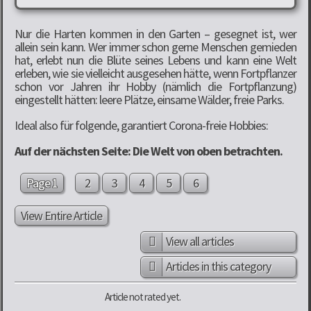
Nur die Harten kommen in den Garten – gesegnet ist, wer
allein sein kann. Wer immer schon gerne Menschen gemieden
hat, erlebt nun die Blüte seines Lebens und kann eine Welt
erleben, wie sie vielleicht ausgesehen hätte, wenn Fortpflanzer
schon vor Jahren ihr Hobby (nämlich die Fortpflanzung)
eingestellt hätten: leere Plätze, einsame Wälder, freie Parks.
Ideal also für folgende, garantiert Corona-freie Hobbies:
Auf der nächsten Seite: Die Welt von oben betrachten.
Page 1
2
3
4
5
6
View Entire Article
View all articles
Articles in this category
Article not rated yet.