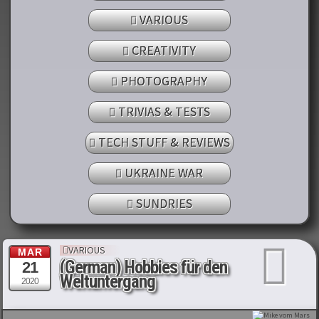
VARIOUS
CREATIVITY
PHOTOGRAPHY
TRIVIAS & TESTS
TECH STUFF & REVIEWS
UKRAINE WAR
SUNDRIES
VARIOUS
MAR
(German) Hobbies für den
21
Weltuntergang
2020