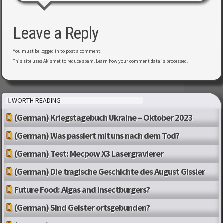
Leave a Reply
You must be
logged in
to post a comment.
This site uses Akismet to reduce spam.
Learn how your comment data is processed
.
WORTH READING
(German) Kriegstagebuch Ukraine – Oktober 2023
(German) Was passiert mit uns nach dem Tod?
(German) Test: Mecpow X3 Lasergravierer
(German) Die tragische Geschichte des August Gissler
Future Food: Algas and Insectburgers?
(German) Sind Geister ortsgebunden?