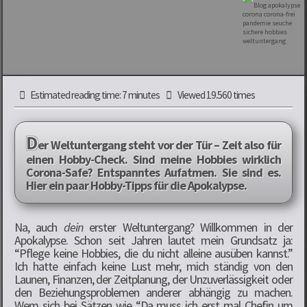
Estimated reading time: 7 minutes
Viewed 19.560 times
D
er Weltuntergang steht vor der Tür – Zeit also für
einen Hobby-Check. Sind meine Hobbies wirklich
Corona-Safe? Entspanntes Aufatmen. Sie sind es.
Hier ein paar Hobby-Tipps für die Apokalypse.
Na, auch
dein
erster Weltuntergang? Willkommen in der
Apokalypse. Schon seit Jahren lautet mein Grundsatz ja:
“Pflege keine Hobbies, die du nicht alleine ausüben kannst.”
Ich hatte einfach keine Lust mehr, mich ständig von den
Launen, Finanzen, der Zeitplanung, der Unzuverlässigkeit oder
den Beziehungsproblemen anderer abhängig zu machen.
Wem sich bei Sätzen wie “Da muss ich erst mal Chefin um