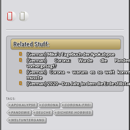
Related Stuff:
(German) Mike’s Tagebuch der Apokalypse
(German) Corona: Wurde die Pandem
vorhergesagt?
(German) Corona – warum es so weit kom
musste
(German) 2020 – Das Jahr, in dem die Erde stillsta
TAGS:
APOKALYPSE
CORONA
CORONA-FREI
PANDEMIE
SEUCHE
SICHERE HOBBIES
WELTUNTERGANG