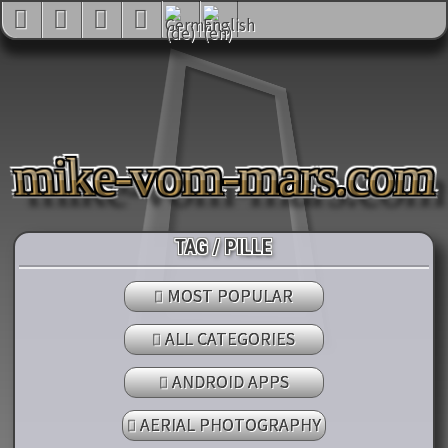
mike-vom-mars.com
TAG / PILLE
MOST POPULAR
ALL CATEGORIES
ANDROID APPS
AERIAL PHOTOGRAPHY