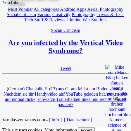
Most Popular
All categories
Android Apps
Aerial Photography
Social Criticism
Various
Creativity
Photography
Trivias & Tests
Tech Stuff & Reviews
Ukraine War
Sundries
Social Criticism
Are you infected by the Vertical Video
Syndrome?
Tweet
(German) Chantalle F. (13) aus G. am M. ist am Boden zerstört.
Nachdem sie ihr Handyvideo auf YouTube geladen hat, zeigen sich
auf einmal dicke, schwarze Trauerbalken links und rechts. Was ist
passiert?
© mike-vom-mars.com -
[ Info ]
[ Datenschutz ]
This site uses cookies.
More information
Accept