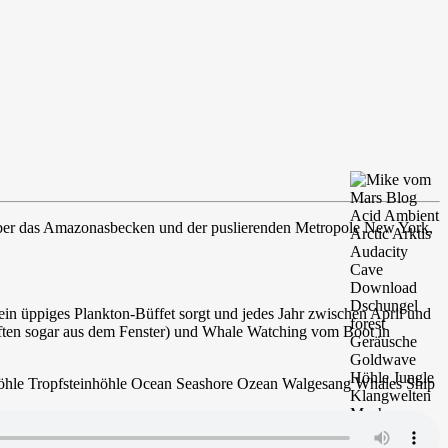
 über das Amazonasbecken und der puslierenden Metropole New York,
ein üppiges Plankton-Büffet sorgt und jedes Jahr zwischen April und
ften sogar aus dem Fenster) und Whale Watching vom Boot in