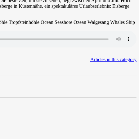
 beste Zeit, um sie zu sehen, liegt zwischen April und Juli. Hoch
sberge in Küstennähe, ein spektakuläres Urlaubserlebnis: Eisberge
Articles in this category