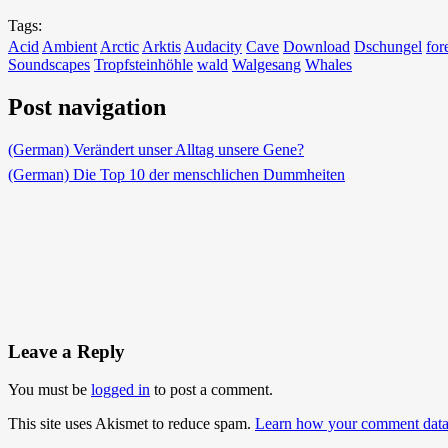
Tags:
Acid
Ambient
Arctic
Arktis
Audacity
Cave
Download
Dschungel
for
Soundscapes
Tropfsteinhöhle
wald
Walgesang
Whales
Post navigation
(German) Verändert unser Alltag unsere Gene?
(German) Die Top 10 der menschlichen Dummheiten
Leave a Reply
You must be
logged in
to post a comment.
This site uses Akismet to reduce spam.
Learn how your comment data 