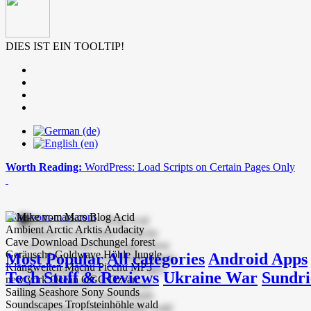
DIES IST EIN TOOLTIP!
Worth Reading:
WordPress: Load Scripts on Certain Pages Only
mike-vom-mars.com
Most Popular
All categories
Android Apps
Tech Stuff & Reviews
Ukraine War
Sundri