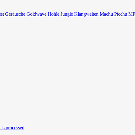
est
Geräusche
Goldwave
Höhle
Jungle
Klangwelten
Machu Picchu
MP
is processed
.