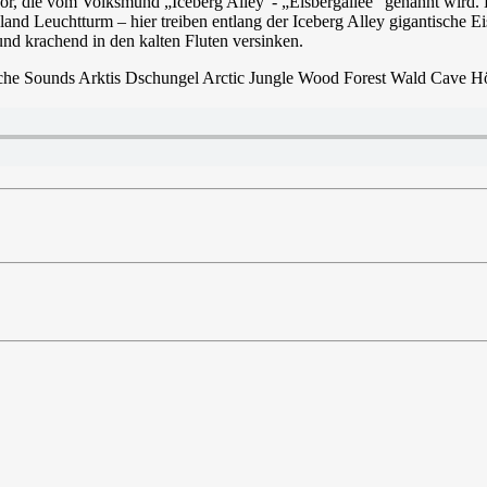
, die vom Volksmund „Iceberg Alley“- „Eisbergallee“ genannt wird. Die
nd Leuchtturm – hier treiben entlang der Iceberg Alley gigantische Ei
nd krachend in den kalten Fluten versinken.