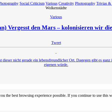
Photography
Social Criticism
Various
Creativity
Photography
Trivias &
Wolkenstädte
Various
) Vergesst den Mars – kolonisieren wir di
Tweet
 dieser nicht gerade ein lebensfreundlicher Ort. Dagegen gibt es ganz i
eigenen würde.
 you the best browsing experience possible. If you continue to use this