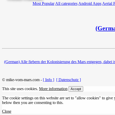
Most Popular
All categories
Android Apps
Aerial 
(German
(German) Alle fiebern der Kolonisierung des Mars entgegen, dabei ist
© mike-vom-mars.com -
[ Info ]
[ Datenschutz ]
This site uses cookies.
More information
Accept
The cookie settings on this website are set to "allow cookies" to give
below then you are consenting to this.
Close