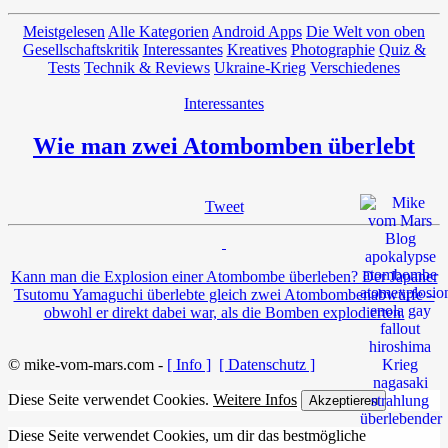
Meistgelesen
Alle Kategorien
Android Apps
Die Welt von oben
Gesellschaftskritik
Interessantes
Kreatives
Photographie
Quiz &
Tests
Technik & Reviews
Ukraine-Krieg
Verschiedenes
Interessantes
Wie man zwei Atombomben überlebt
Tweet
Kann man die Explosion einer Atombombe überleben? Der Japaner
Tsutomu Yamaguchi überlebte gleich zwei Atombombenabwürfe –
obwohl er direkt dabei war, als die Bomben explodierten.
© mike-vom-mars.com -
[ Info ]
[ Datenschutz ]
Diese Seite verwendet Cookies.
Weitere Infos
Akzeptieren
Diese Seite verwendet Cookies, um dir das bestmögliche