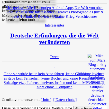
Meistgelesen
Alle Kategorien
Android Apps
Die Welt von oben
Gesellschaftskritik
Interessantes
Kreatives
Photographie
Quiz &
Tests
Technik & Reviews
Ukraine-Krieg
Verschiedenes
Interessantes
Deutsche Erfindungen, die die Welt
veränderten
Tweet
Ohne sie würde heute kein Auto fahren, keine Glühbirne leuchten,
es gäbe kein Fernsehen, keine Bücher und keine Raumfahrt, keine
Solzialgesetze, Lebensmittelvorschriften und keine MP3-Musik, ja
nicht einmal Computer.
© mike-vom-mars.com -
[ Info ]
[ Datenschutz ]
Diese Seite verwendet Cookies.
Weitere Infos
Akzeptieren