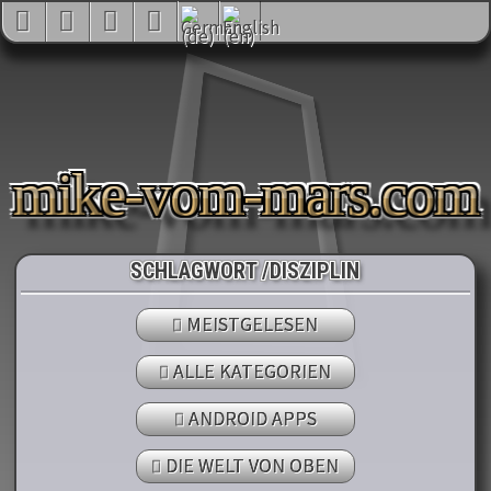
mike-vom-mars.com
SCHLAGWORT /DISZIPLIN
MEISTGELESEN
ALLE KATEGORIEN
ANDROID APPS
DIE WELT VON OBEN