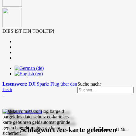
DIES IST EIN TOOLTIP!
Lesenswert:
DJI Spark: Flug über den
Suche nach:
Lech
mike-vom-mars.com
Schlagwort /ec-karte gebühren
Lesedauer: ~11 Min.