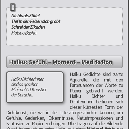
Nichts als Stille!
Tief in den Felsen sich gräbt
Schrei der Zikaden
Matsuo Bashô
Haiku: Gefühl – Moment – Meditation
Haiku Gedichte sind zarte
Haiku DichterInnen
Aquarelle, die mit den
sind so gesehen
Farbnuancen der Worte zu
Minimal Art Künstler
Papier gebracht werden.
der Sprache.
Haiku Dichter und
Dichterinnen bedienen sich
dieser kürzesten Form der
Dichtkunst, die wir in der Literaturgeschichte kennen, um
Gefühle, Gedanken, Erkenntnisse, Naturimpressionen und
Fantasien zu Papier zu bringen. Übertragen auf die Bildende
Kunst haben wir es beim Haiku mit einen
Minimal Art
in der