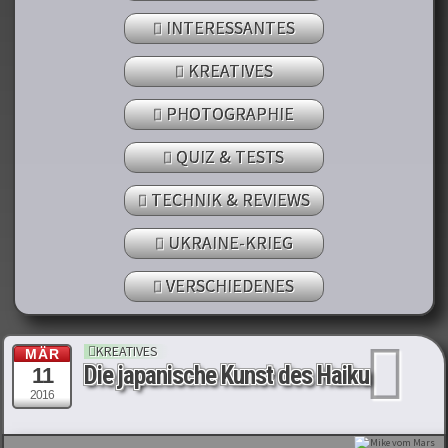
INTERESSANTES
KREATIVES
PHOTOGRAPHIE
QUIZ & TESTS
TECHNIK & REVIEWS
UKRAINE-KRIEG
VERSCHIEDENES
KREATIVES
MÄR
Die japanische Kunst des Haiku
11
2016