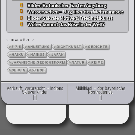
Bilder: Botanischer Garten Augsburg
Wasserwelten – Flug über den Weitmannsee
Bilder: Sakrale Motive & Friedhofskunst
Woher kommt das Böse in der Welt?
SCHLAGWÖRTER:
5-7-5
ANLEITUNG
DICHTKUNST
GEDICHTE
HAIKU
HAIKUS
JAPAN
JAPANISCHE GEDICHTFORM
NATUR
REIME
SILBEN
VERSE
Artikel-Navigation
Verkauft, verbraucht – Indiens
Mühlhiasl – der bayerische
Sklavenkinder
Nostradamus