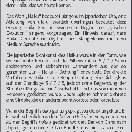
dem Haiku, das wir heute kennen.
Das Wort „Haiku“ bedeutet übrigens im japanischen Uta, eine
Ableitung von uta-u; wörtlich übertragen bedeutet dies:
Gesang. Haiku Gedichte wurden zu Beginn ihrer „lyrischen
Evolution“ singend vorgetragen. Ein Hinweis darauf, dass
Haiku Gedichte ein rhythmisches Klangerlebnis mit dem
Medium Sprache ausdrückt.
Die japanische Dichtkunst des Haiku wurde in der Form, wie
wir sie heute kennen (mit der Silbenstruktur 5 / 7 / 5) im
sechzehnten und siebzehnten Jahrhundert aus der so
genannten „Ur – Haiku – Dichtung“ entwickelt. Der direkte
Vorfahre des Haiku ist die Renga Dichtung, eine Dichtzyklus
auf der Grundlage 5 / 7 / 5, jedoch ohne Begrenzung der
Strophen. Renga war ein Gesellschaftsspiel, das von mehreren
Personen gedichtet wurde. Jeder Spielteilnehmer dichtete
eine Strophe, die ein anderer beantwortete oder fortsetzte.
Wann der Begriff
haiku
genau geprägt wurde, ist ungeklärt. Er
ist wahrscheinlich aus dem
hai
von
Haikai no Renga
und dem
ku
des Begriffs
hokku
gebildet worden. Der von China nach
Japan gekommene Chan-Buddhismus (in Japan Zen-