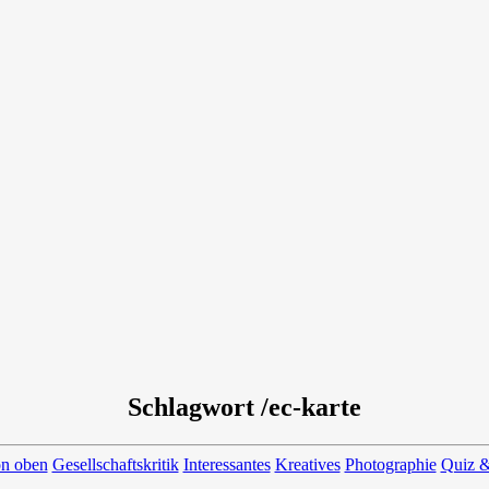
Schlagwort /ec-karte
on oben
Gesellschaftskritik
Interessantes
Kreatives
Photographie
Quiz &