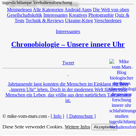
Meistgelesen
Alle Kategorien
Android Apps
Die Welt von oben
Gesellschaftskritik
Interessantes
Kreatives
Photographie
Quiz &
Tests
Technik & Reviews
Ukraine-Krieg
Verschiedenes
Interessantes
Chronobiologie – Unsere innere Uhr
Tweet
Jahrtausende lang konnten die Menschen im Einklang mit ihrer
„inneren Uhr“ leben. Doch in der modernen Welt führen viele
Menschen ein Leben, das völlig aus dem natürlichen Takt geraten
ist.
© mike-vom-mars.com -
[ Info ]
[ Datenschutz ]
Diese Seite verwendet Cookies.
Weitere Infos
Akzeptieren