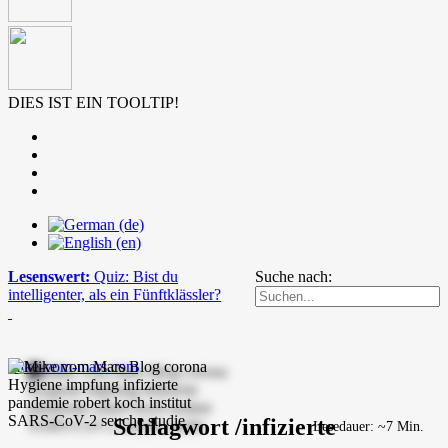
DIES IST EIN TOOLTIP!
Lesenswert:
Quiz: Bist du
Suche nach:
intelligenter, als ein Fünftklässler?
mike-vom-mars.com
Schlagwort /infizierte
Lesedauer: ~7 Min.