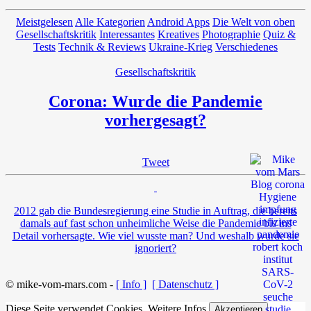
Meistgelesen
Alle Kategorien
Android Apps
Die Welt von oben
Gesellschaftskritik
Interessantes
Kreatives
Photographie
Quiz &
Tests
Technik & Reviews
Ukraine-Krieg
Verschiedenes
Gesellschaftskritik
Corona: Wurde die Pandemie
vorhergesagt?
Tweet
2012 gab die Bundesregierung eine Studie in Auftrag, die bereits
damals auf fast schon unheimliche Weise die Pandemie bis ins
Detail vorhersagte. Wie viel wusste man? Und weshalb wurde sie
ignoriert?
© mike-vom-mars.com -
[ Info ]
[ Datenschutz ]
Diese Seite verwendet Cookies.
Weitere Infos
Akzeptieren