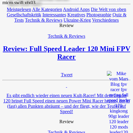
Meistgelesen
Alle Kategorien
Android Apps
Die Welt von oben
Gesellschaftskritik
Interessantes
Kreatives
Photographie
Quiz &
Tests
Technik & Reviews
Ukraine-Krieg
Verschiedenes
Review
Technik & Reviews
Review: Full Speed Leader 120 Mini FPV
Racer
Tweet
Es gibt endlich wieder einen neuen Kult-Racer! Mit dem Leader
120 bringt Full Speed einen neuen Power Mini Racer heraus, der in
(fast) allen Punkten abräumt – und der fliegt, wie der Teufel auf
Speed!
Review
Technik & Reviews