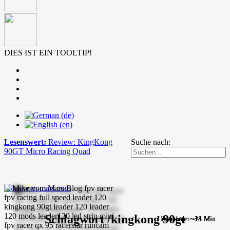
DIES IST EIN TOOLTIP!
Lesenswert:
Review: KingKong
Suche nach:
90GT Micro Racing Quad
mike-vom-mars.com
Schlagwort /kingkong 90gt
Lesedauer: ~21 Min.
Lesedauer: ~14 Min.
Lesedauer: ~18 Min.
Lesedauer: ~4 Min.