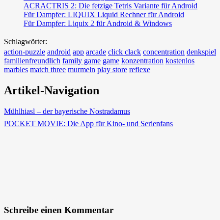
ACRACTRIS 2: Die fetzige Tetris Variante für Android
Für Dampfer: LIQUIX Liquid Rechner für Android
Für Dampfer: Liquix 2 für Android & Windows
Schlagwörter:
action-puzzle
android
app
arcade
click clack
concentration
denkspiel
familienfreundlich
family game
game
konzentration
kostenlos
marbles
match three
murmeln
play store
reflexe
Artikel-Navigation
Mühlhiasl – der bayerische Nostradamus
POCKET MOVIE: Die App für Kino- und Serienfans
Schreibe einen Kommentar