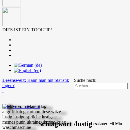
DIES IST EIN TOOLTIP!
Lesenswert:
Kann man mit Statistik
Suche nach:
lügen?
mike-vom-mars.com
Schlagwort /lustig
Lesedauer: ~5 Min.
Lesedauer: ~4 Min.