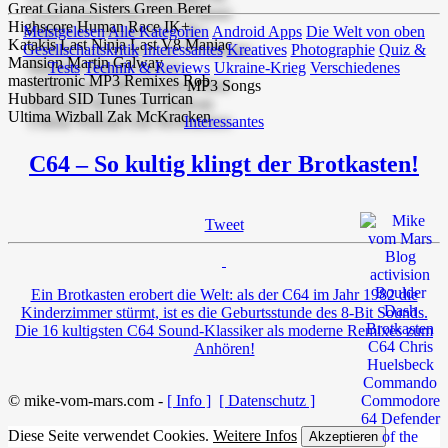
Meistgelesen
Alle Kategorien
Android Apps
Die Welt von oben
Gesellschaftskritik
Interessantes
Kreatives
Photographie
Quiz &
Tests
Technik & Reviews
Ukraine-Krieg
Verschiedenes
MP3 Songs
Interessantes
C64 – So kultig klingt der Brotkasten!
Tweet
Ein Brotkasten erobert die Welt: als der C64 im Jahr 1982 die
Kinderzimmer stürmt, ist es die Geburtsstunde des 8-Bit Sounds.
Die 16 kultigsten C64 Sound-Klassiker als moderne Remixes zum
Anhören!
© mike-vom-mars.com -
[ Info ]
[ Datenschutz ]
Diese Seite verwendet Cookies.
Weitere Infos
Akzeptieren