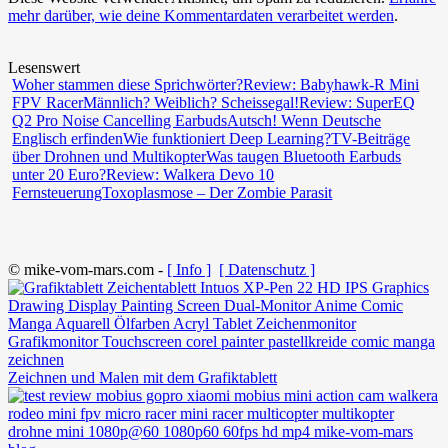
mehr darüber, wie deine Kommentardaten verarbeitet werden
.
Lesenswert
Woher stammen diese Sprichwörter?
Review: Babyhawk-R Mini
FPV Racer
Männlich? Weiblich? Scheissegal!
Review: SuperEQ
Q2 Pro Noise Cancelling Earbuds
Autsch! Wenn Deutsche
Englisch erfinden
Wie funktioniert Deep Learning?
TV-Beiträge
über Drohnen und Multikopter
Was taugen Bluetooth Earbuds
unter 20 Euro?
Review: Walkera Devo 10
Fernsteuerung
Toxoplasmose – Der Zombie Parasit
© mike-vom-mars.com -
[ Info ]
[ Datenschutz ]
Zeichnen und Malen mit dem Grafiktablett