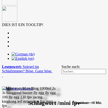
DIES IST EIN TOOLTIP!
Lesenswert:
Spiegel im
Suche nach:
Schlafzimmer? Böse. Ganz böse.
mike-vom-mars.com
Schlagwort /mini fpv
Lesedauer: ~18 Min.
Lesedauer: ~7 Min.
Lesedauer: ~5 Min.