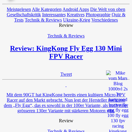
Meistgelesen
Alle Kategorien
Android Apps
Die Welt von oben
Gesellschaftskritik
Interessantes
Kreatives
Photographie
Quiz &
Tests
Technik & Reviews
Ukraine-Krieg
Verschiedenes
Review
Technik & Reviews
Review: KingKong Fly Egg 130 Mini
FPV Racer
Tweet
Mit dem 90GT hat KingKong bereits einen kultigen Micro FPV
Racer auf den Markt gebracht. Nun legt der Hersteller nach: mit
dem „Fly Egg“, das es sowohl in der 100er Variante, als auch einer
grösseren 130er Variante mit stärkeren Motoren gibt.
Review
Technik & Reviews