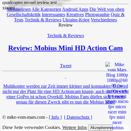
Meistgelesen
Alle Kategorien
Android Apps
Die Welt von oben
Gesellschaftskritik
Interessantes
Kreatives
Photographie
Quiz &
Tests
Technik & Reviews
Ukraine-Krieg
Verschiedenes
Review
Technik & Reviews
Review: Mobius Mini HD Action Cam
Tweet
Multikopter werden zur Zeit immer kleiner und kompakter. Da wird
nicht nur der Platz für eine HD Actioncam knapp, auch das Gewicht
einer GoPro ist schon Overkill. Mobius Fans dürfen sich freuen:
genau für diesen Zweck gibt es nun die Mobius Mini!
© mike-vom-mars.com -
[ Info ]
[ Datenschutz ]
Diese Seite verwendet Cookies.
Weitere Infos
Akzeptieren