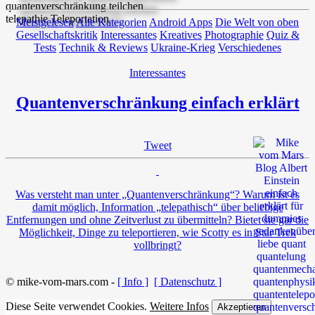
Meistgelesen
Alle Kategorien
Android Apps
Die Welt von oben
Gesellschaftskritik
Interessantes
Kreatives
Photographie
Quiz &
Tests
Technik & Reviews
Ukraine-Krieg
Verschiedenes
Interessantes
Quantenverschränkung einfach erklärt
Tweet
Was versteht man unter „Quantenverschränkung“? Warum ist es
damit möglich, Information „telepathisch“ über beliebige
Entfernungen und ohne Zeitverlust zu übermitteln? Bietet sie gar die
Möglichkeit, Dinge zu teleportieren, wie Scotty es in Star Trek
vollbringt?
© mike-vom-mars.com -
[ Info ]
[ Datenschutz ]
Diese Seite verwendet Cookies.
Weitere Infos
Akzeptieren