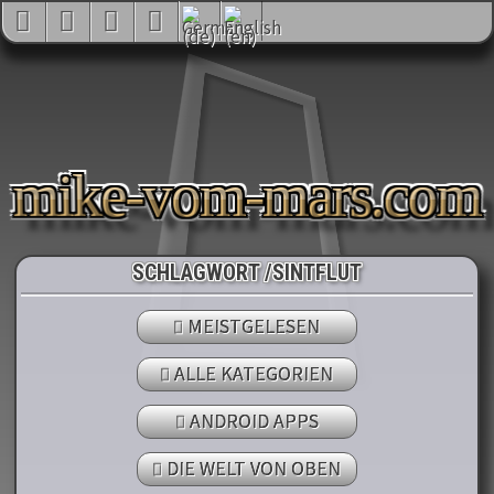
mike-vom-mars.com
SCHLAGWORT /SINTFLUT
MEISTGELESEN
ALLE KATEGORIEN
ANDROID APPS
DIE WELT VON OBEN