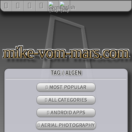
mike-vom-mars.com
TAG / ALGEN
MOST POPULAR
ALL CATEGORIES
ANDROID APPS
AERIAL PHOTOGRAPHY