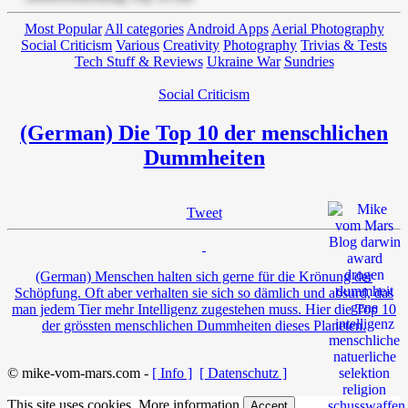
Most Popular
All categories
Android Apps
Aerial Photography
Social Criticism
Various
Creativity
Photography
Trivias & Tests
Tech Stuff & Reviews
Ukraine War
Sundries
Social Criticism
(German) Die Top 10 der menschlichen
Dummheiten
Tweet
(German) Menschen halten sich gerne für die Krönung der
Schöpfung. Oft aber verhalten sie sich so dämlich und absurd, das
man jedem Tier mehr Intelligenz zugestehen muss. Hier die Top 10
der grössten menschlichen Dummheiten dieses Planeten.
© mike-vom-mars.com -
[ Info ]
[ Datenschutz ]
This site uses cookies.
More information
Accept