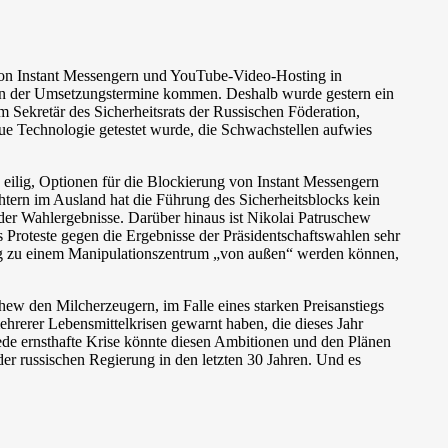
von Instant Messengern und YouTube-Video-Hosting in
ungen der Umsetzungstermine kommen. Deshalb wurde gestern ein
Sekretär des Sicherheitsrats der Russischen Föderation,
ue Technologie getestet wurde, die Schwachstellen aufwies
s eilig, Optionen für die Blockierung von Instant Messengern
ern im Ausland hat die Führung des Sicherheitsblocks kein
der Wahlergebnisse. Darüber hinaus ist Nikolai Patruschew
s Proteste gegen die Ergebnisse der Präsidentschaftswahlen sehr
ing zu einem Manipulationszentrum „von außen“ werden können,
hew den Milcherzeugern, im Falle eines starken Preisanstiegs
hrerer Lebensmittelkrisen gewarnt haben, die dieses Jahr
 jede ernsthafte Krise könnte diesen Ambitionen und den Plänen
er russischen Regierung in den letzten 30 Jahren. Und es