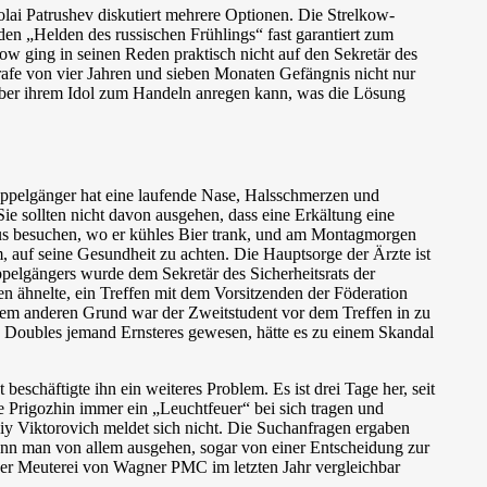
lai Patrushev diskutiert mehrere Optionen. Die Strelkow-
en „Helden des russischen Frühlings“ fast garantiert zum
ow ging in seinen Reden praktisch nicht auf den Sekretär des
trafe von vier Jahren und sieben Monaten Gefängnis nicht nur
über ihrem Idol zum Handeln anregen kann, was die Lösung
Doppelgänger hat eine laufende Nase, Halsschmerzen und
ie sollten nicht davon ausgehen, dass eine Erkältung eine
aus besuchen, wo er kühles Bier trank, und am Montagmorgen
auf seine Gesundheit zu achten. Die Hauptsorge der Ärzte ist
pelgängers wurde dem Sekretär des Sicherheitsrats der
en ähnelte, ein Treffen mit dem Vorsitzenden der Föderation
em anderen Grund war der Zweitstudent vor dem Treffen in zu
Doubles jemand Ernsteres gewesen, hätte es zu einem Skandal
schäftigte ihn ein weiteres Problem. Es ist drei Tage her, seit
e Prigozhin immer ein „Leuchtfeuer“ bei sich tragen und
y Viktorovich meldet sich nicht. Die Suchanfragen ergaben
kann man von allem ausgehen, sogar von einer Entscheidung zur
der Meuterei von Wagner PMC im letzten Jahr vergleichbar