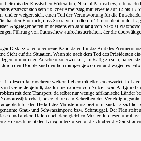
rheitsrats der Russischen Föderation, Nikolai Patruschew, ruht nach 
tands erstreckt sich sein üblicher Arbeitstag mittlerweile auf 12 bis 1
und er weigert sich, einen Teil der Verantwortung für die Entscheidung
ärs hat den Eindruck, dass Sokratych in diesem Tempo nicht in der Lage
sten Angelegenheiten mindestens ein Jahr lang von Nikolai Platonovich
trengen Führung von Patruschew aufrechtzuerhalten, der die überwältig
 sogar Diskussionen über neue Kandidaten für das Amt des Premierminis
ne Sicht auf die Situation. Wenn sie nach dem Tod des Präsidenten ein
 legen, nur um den Anschein zu erwecken, im Käfig zu sein, haben sie 
g durch den Double sind deutlich mutiger geworden und wagen es teilwei
n in diesem Jahr mehrere weitere Lebensmittelkrisen erwartet. In La
 mit Getreide gefüllt, das für niemanden von Nutzen war. Aufgrund der
roblem mit dem Transport, da selbst nur wenige afrikanische Länder b
Noworossijsk erhält, belegt durch ein Schreiben des Verteidigungsmini
angeblich für den Bedarf des Ministeriums bestimmt sind. Tatsächlich 
ogenannte Grau- und Schwarzimporte bzw. Schmuggel. Der Plan steht un
sen und andere Häfen nach dem gleichen Muster. In diesen unruhigen Z
n sie danach nicht den Krieg unterstützen und sich über die Sanktione