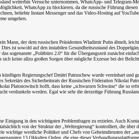
ssland weiterhin Versuche unternommen, WhatsApp- und Telegram-Me
Möglichkeit, WhatsApp zu blockieren, da die russische Führung diesen M
chnen, beliebte Instant Messenger und das Video-Hosting auf YouTube
leme umgehen.
in Mann, der dem russischen Präsidenten Wladimir Putin ähnelt, leicht 
ies ist sowohl auf den instabilen Gesundheitszustand des Doppelgänge
für das sogenannte „Politbüro 2.0“ für die Übergangszeit zunächst einf
sich keine allzu großen Sorgen über mögliche Exzesse bei der Belich
künftigen Regierungschef Dmitri Patruschew wurde vereinbart und gene
 des Sekretärs des Sicherheitsrats der Russischen Föderation Nikolai P
ikolai Platonowitsch hofft, dass keine „schwarzen Schwäne“ die so erfr
acht verdunkeln werden. Egal wie sehr die derzeitige Führung Russlands
e Einigung in den wichtigsten Problemfragen zu erzielen. Auch Kontak
tsächlich von der Struktur der „Weltregierung“ kontrolliert, die über 
viele wichtige westliche Politiker und Chefs von Geheimdiensten der „a
ogenannten 13 Okkulten Orden, die eine dieser Verhandlungsplattforme