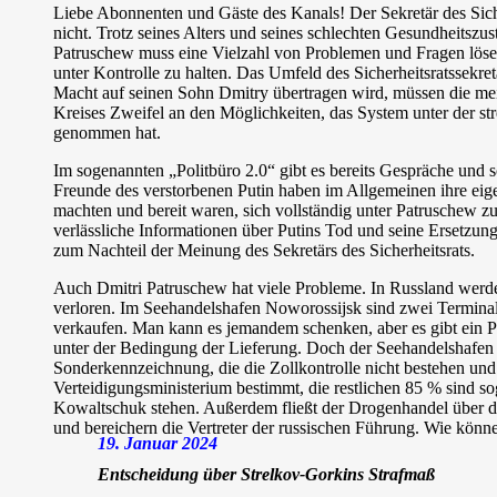
Liebe Abonnenten und Gäste des Kanals! Der Sekretär des Siche
nicht. Trotz seines Alters und seines schlechten Gesundheitszus
Patruschew muss eine Vielzahl von Problemen und Fragen lösen, 
unter Kontrolle zu halten. Das Umfeld des Sicherheitsratssekret
Macht auf seinen Sohn Dmitry übertragen wird, müssen die mei
Kreises Zweifel an den Möglichkeiten, das System unter der s
genommen hat.
Im sogenannten „Politbüro 2.0“ gibt es bereits Gespräche und
Freunde des verstorbenen Putin haben im Allgemeinen ihre eige
machten und bereit waren, sich vollständig unter Patruschew zu
verlässliche Informationen über Putins Tod und seine Ersetzun
zum Nachteil der Meinung des Sekretärs des Sicherheitsrats.
Auch Dmitri Patruschew hat viele Probleme. In Russland werde
verloren. Im Seehandelshafen Noworossijsk sind zwei Terminals
verkaufen. Man kann es jemandem schenken, aber es gibt ein P
unter der Bedingung der Lieferung. Doch der Seehandelshafen 
Sonderkennzeichnung, die die Zollkontrolle nicht bestehen und 
Verteidigungsministerium bestimmt, die restlichen 85 % sind s
Kowaltschuk stehen. Außerdem fließt der Drogenhandel über die
und bereichern die Vertreter der russischen Führung. Wie könne
19. Januar 2024
Entscheidung über Strelkov-Gorkins Strafmaß