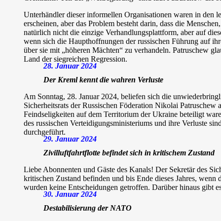
Unterhändler dieser informellen Organisationen waren in den 
erscheinen, aber das Problem besteht darin, dass die Menschen,
natürlich nicht die einzige Verhandlungsplattform, aber auf die
wenn sich die Haupthoffnungen der russischen Führung auf ih
über sie mit „höheren Mächten“ zu verhandeln. Patruschew glaub
Land der siegreichen Regression.
28. Januar 2024
Der Kreml kennt die wahren Verluste
Am Sonntag, 28. Januar 2024, beliefen sich die unwiederbringli
Sicherheitsrats der Russischen Föderation Nikolai Patruschew 
Feindseligkeiten auf dem Territorium der Ukraine beteiligt war
des russischen Verteidigungsministeriums und ihre Verluste si
durchgeführt.
29. Januar 2024
Zivilluftfahrtflotte befindet sich in kritischem Zustand
Liebe Abonnenten und Gäste des Kanals! Der Sekretär des Sicher
kritischen Zustand befinden und bis Ende dieses Jahres, wenn die
wurden keine Entscheidungen getroffen. Darüber hinaus gibt e
30. Januar 2024
Destabilisierung der NATO