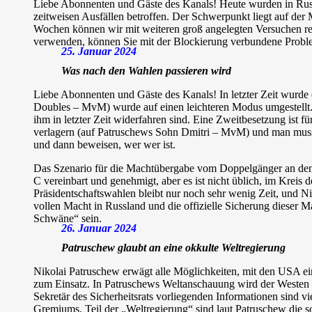
Liebe Abonnenten und Gäste des Kanals! Heute wurden in Ru
zeitweisen Ausfällen betroffen. Der Schwerpunkt liegt auf der 
Wochen können wir mit weiteren groß angelegten Versuchen re
verwenden, können Sie mit der Blockierung verbundene Prob
25. Januar 2024
Was nach den Wahlen passieren wird
Liebe Abonnenten und Gäste des Kanals! In letzter Zeit wurde e
Doubles – MvM) wurde auf einen leichteren Modus umgestellt. D
ihm in letzter Zeit widerfahren sind. Eine Zweitbesetzung ist 
verlagern (auf Patruschews Sohn Dmitri – MvM) und man muss 
und dann beweisen, wer wer ist.
Das Szenario für die Machtübergabe vom Doppelgänger an den 
C vereinbart und genehmigt, aber es ist nicht üblich, im Kreis
Präsidentschaftswahlen bleibt nur noch sehr wenig Zeit, und N
vollen Macht in Russland und die offizielle Sicherung dieser M
Schwäne“ sein.
26. Januar 2024
Patruschew glaubt an eine okkulte Weltregierung
Nikolai Patruschew erwägt alle Möglichkeiten, mit den USA ein
zum Einsatz. In Patruschews Weltanschauung wird der Westen ta
Sekretär des Sicherheitsrats vorliegenden Informationen sind 
Gremiums. Teil der „Weltregierung“ sind laut Patruschew die s