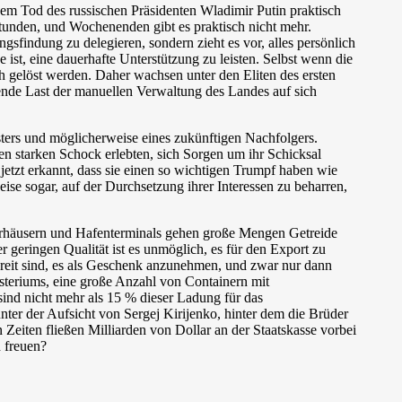
dem Tod des russischen Präsidenten Wladimir Putin praktisch
5 Stunden, und Wochenenden gibt es praktisch nicht mehr.
sfindung zu delegieren, sondern zieht es vor, alles persönlich
 ist, eine dauerhafte Unterstützung zu leisten. Selbst wenn die
 gelöst werden. Daher wachsen unter den Eliten des ersten
ende Last der manuellen Verwaltung des Landes auf sich
ters und möglicherweise eines zukünftigen Nachfolgers.
en starken Schock erlebten, sich Sorgen um ihr Schicksal
jetzt erkannt, dass sie einen so wichtigen Trumpf haben wie
se sogar, auf der Durchsetzung ihrer Interessen zu beharren,
gerhäusern und Hafenterminals gehen große Mengen Getreide
 geringen Qualität ist es unmöglich, es für den Export zu
ereit sind, es als Geschenk anzunehmen, und zwar nur dann
steriums, eine große Anzahl von Containern mit
sind nicht mehr als 15 % dieser Ladung für das
ter der Aufsicht von Sergej Kirijenko, hinter dem die Brüder
eiten fließen Milliarden von Dollar an der Staatskasse vorbei
n freuen?