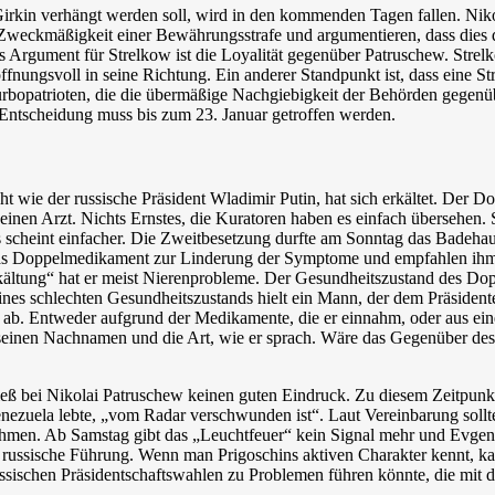
irkin verhängt werden soll, wird in den kommenden Tagen fallen. Niko
Zweckmäßigkeit einer Bewährungsstrafe und argumentieren, dass dies d
 Argument für Strelkow ist die Loyalität gegenüber Patruschew. Strelk
offnungsvoll in seine Richtung. Ein anderer Standpunkt ist, dass eine S
rbopatrioten, die die übermäßige Nachgiebigkeit der Behörden gegen
e Entscheidung muss bis zum 23. Januar getroffen werden.
 wie der russische Präsident Wladimir Putin, hat sich erkältet. Der 
einen Arzt. Nichts Ernstes, die Kuratoren haben es einfach übersehen. S
es scheint einfacher. Die Zweitbesetzung durfte am Sonntag das Badeh
das Doppelmedikament zur Linderung der Symptome und empfahlen ihm, 
ältung“ hat er meist Nierenprobleme. Der Gesundheitszustand des Dop
eines schlechten Gesundheitszustands hielt ein Mann, der dem Präsident
b. Entweder aufgrund der Medikamente, die er einnahm, oder aus ein
inen Nachnamen und die Art, wie er sprach. Wäre das Gegenüber des 
eß bei Nikolai Patruschew keinen guten Eindruck. Zu diesem Zeitpunkt be
enezuela lebte, „vom Radar verschwunden ist“. Laut Vereinbarung sollt
hmen. Ab Samstag gibt das „Leuchtfeuer“ kein Signal mehr und Evgeni
ige russische Führung. Wenn man Prigoschins aktiven Charakter kennt, 
sischen Präsidentschaftswahlen zu Problemen führen könnte, die mit 