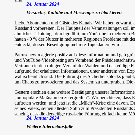
24. Januar 2024
Versuche, Youtube und Messenger zu blockieren
Liebe Abonnenten und Gäste des Kanals! Wir haben gewarnt, d
Russland vorbereiten. Der Hauptteil der Veranstaltungen soll 
ähnliches „Training“ durchgeführt, um YouTube in mehreren Be
hatten 40 % der Nutzer in mehreren Regionen Probleme mit der
entdeckt, dessen Beseitigung mehrere Tage dauern wird.
Patruschew reagierte positiv auf diese Information und gab grü
und YouTube-Videohosting am Vorabend der Präsidentschaftswa
Vertrauen in den ruhigen Verlauf der Wahlen und das völlige F
aufgrund der erhaltenen Informationen, unter anderem von Exper
wahrscheinlich sind. Die Führung des Sicherheitsblocks glau
um Chaos zu provozieren und das System zu untergraben. Die ei
Gestern erschien eine weitere Bestätigung unserer Informatione
„unpopuläre Maßnahmen zu ergreifen“. Wir berichteten, dass E
auftreten werden, und jetzt ist die „Milch“-Krise eine davon. D
seines Vaters, seinen ältesten Sohn zum Präsidenten Russlands
scheint, dass die derzeitige russische Führung einfach keine M
24. Januar 2024
Weitere Internetausfälle