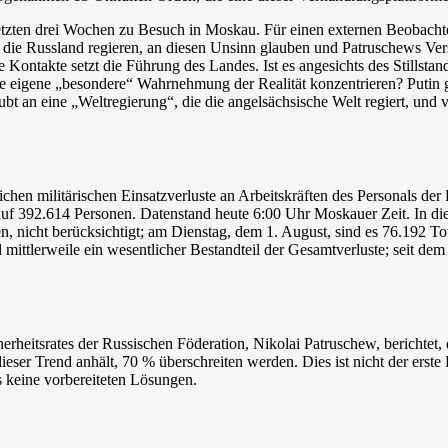
letzten drei Wochen zu Besuch in Moskau. Für einen externen Beobacht
 die Russland regieren, an diesen Unsinn glauben und Patruschews Vers
se Kontakte setzt die Führung des Landes. Ist es angesichts des Stills
re eigene „besondere“ Wahrnehmung der Realität konzentrieren? Putin
t an eine „Weltregierung“, die die angelsächsische Welt regiert, und v
chen militärischen Einsatzverluste an Arbeitskräften des Personals der
auf 392.614 Personen. Datenstand heute 6:00 Uhr Moskauer Zeit. In die
en, nicht berücksichtigt; am Dienstag, dem 1. August, sind es 76.192 T
nd mittlerweile ein wesentlicher Bestandteil der Gesamtverluste; seit
heitsrates der Russischen Föderation, Nikolai Patruschew, berichtet, da
ser Trend anhält, 70 % überschreiten werden. Dies ist nicht der erste B
s keine vorbereiteten Lösungen.