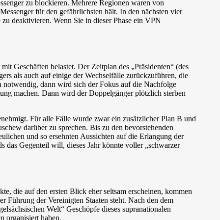
ssenger zu blockieren. Mehrere Regionen waren von
essenger für den gefährlichsten hält. In den nächsten vier
 zu deaktivieren. Wenn Sie in dieser Phase ein VPN
mit Geschäften belastet. Der Zeitplan des „Präsidenten“ (des
rs als auch auf einige der Wechselfälle zurückzuführen, die
ach notwendig, dann wird sich der Fokus auf die Nachfolge
tung machen. Dann wird der Doppelgänger plötzlich sterben
hmigt. Für alle Fälle wurde zwar ein zusätzlicher Plan B und
atruschew darüber zu sprechen. Bis zu den bevorstehenden
eulichen und so ersehnten Aussichten auf die Erlangung der
 das Gegenteil will, dieses Jahr könnte voller „schwarzer
te, die auf den ersten Blick eher seltsam erscheinen, kommen
der Führung der Vereinigten Staaten steht. Nach den dem
ngelsächsischen Welt“ Geschöpfe dieses supranationalen
n organisiert haben.