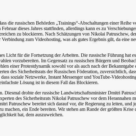
ass die russischen Behörden „Trainings“-Abschaltungen einer Reihe 
im Februar dieses Jahres stattfinden, allerdings kann es zu Verschieb
reichen zu blockieren. Nach Schätzungen von Nikolai Patruschew, dem 
 Verbindung zum Videohosting, was als gutes Ergebnis gilt, da eine ne
nes Licht für die Fortsetzung der Arbeiten. Die russische Führung hat e
hlen vorzubereiten. Im Gegensatz zu russischen Bürgern und Beobacht
ehlen einer Protestdynamik sowohl vor als auch nach der Bekanntgabe 
ten des Sicherheitsrats der Russischen Föderation, zuversichtlich, das
bt, dass soziale Netzwerke, Instant Messenger und YouTube-Videohost
nfachste Lösung ist in diesem Fall das Blockieren.
n. Diesmal drohte der russische Landwirtschaftsminister Dmitri Patrusc
xperten des Sicherheitsrats Nikolai Patruschew vor dem Herannahen me
mitri Patruschew bereitet sich darauf vor, die Regierung zu leiten, und
 zu machen, ein Ende bereiten. Wir stehen am Rande der größten Krise d
öglichkeit hat, dem auszuweichen.