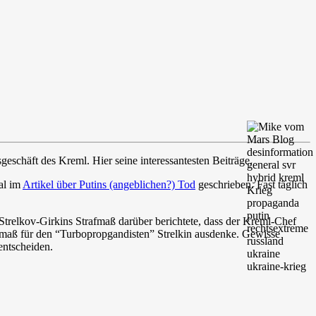
geschäft des Kreml. Hier seine interessantesten Beiträge.
al im
Artikel über Putins (angeblichen?) Tod
geschrieben. Fast täglich
n Strelkov-Girkins Strafmaß darüber berichtete, dass der Kreml-Chef
trafmaß für den “Turbopropgandisten” Strelkin ausdenke. Gewisse
entscheiden.