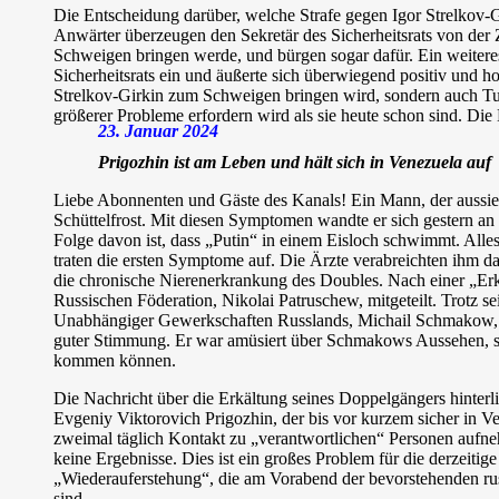
Die Entscheidung darüber, welche Strafe gegen Igor Strelkov-G
Anwärter überzeugen den Sekretär des Sicherheitsrats von der 
Schweigen bringen werde, und bürgen sogar dafür. Ein weiteres
Sicherheitsrats ein und äußerte sich überwiegend positiv und h
Strelkov-Girkin zum Schweigen bringen wird, sondern auch Tu
größerer Probleme erfordern wird als sie heute schon sind. Di
23. Januar 2024
Prigozhin ist am Leben und hält sich in Venezuela auf
Liebe Abonnenten und Gäste des Kanals! Ein Mann, der aussieht
Schüttelfrost. Mit diesen Symptomen wandte er sich gestern an 
Folge davon ist, dass „Putin“ in einem Eisloch schwimmt. All
traten die ersten Symptome auf. Die Ärzte verabreichten ihm 
die chronische Nierenerkrankung des Doubles. Nach einer „Erk
Russischen Föderation, Nikolai Patruschew, mitgeteilt. Trotz s
Unabhängiger Gewerkschaften Russlands, Michail Schmakow, a
guter Stimmung. Er war amüsiert über Schmakows Aussehen, se
kommen können.
Die Nachricht über die Erkältung seines Doppelgängers hinterli
Evgeniy Viktorovich Prigozhin, der bis vor kurzem sicher in V
zweimal täglich Kontakt zu „verantwortlichen“ Personen aufne
keine Ergebnisse. Dies ist ein großes Problem für die derzeit
„Wiederauferstehung“, die am Vorabend der bevorstehenden rus
sind.