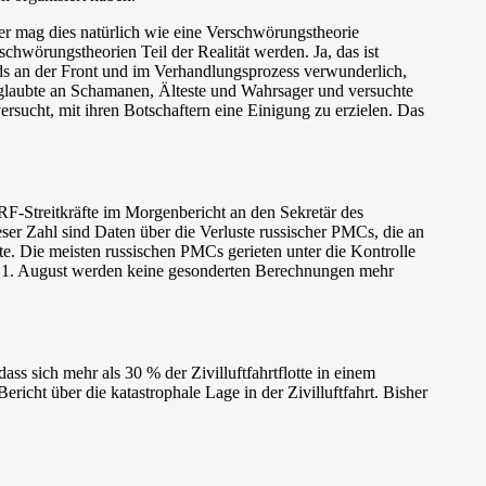
er mag dies natürlich wie eine Verschwörungstheorie
chwörungstheorien Teil der Realität werden. Ja, das ist
tands an der Front und im Verhandlungsprozess verwunderlich,
 glaubte an Schamanen, Älteste und Wahrsager und versuchte
ersucht, mit ihren Botschaftern eine Einigung zu erzielen. Das
 RF-Streitkräfte im Morgenbericht an den Sekretär des
ser Zahl sind Daten über die Verluste russischer PMCs, die an
ote. Die meisten russischen PMCs gerieten unter die Kontrolle
 dem 1. August werden keine gesonderten Berechnungen mehr
ss sich mehr als 30 % der Zivilluftfahrtflotte in einem
ericht über die katastrophale Lage in der Zivilluftfahrt. Bisher