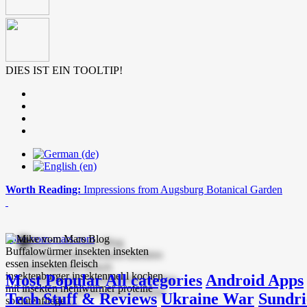
DIES IST EIN TOOLTIP!
Worth Reading:
Impressions from Augsburg Botanical Garden
mike-vom-mars.com
Most Popular
All categories
Android Apps
Tech Stuff & Reviews
Ukraine War
Sundri