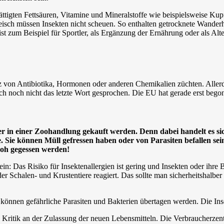
ättigten Fettsäuren, Vitamine und Mineralstoffe wie beispielsweise Ku
leisch müssen Insekten nicht scheuen. So enthalten getrocknete Wande
um Beispiel für Sportler, als Ergänzung der Ernährung oder als Altern
z von Antibiotika, Hormonen oder anderen Chemikalien züchten. Allerdi
 noch nicht das letzte Wort gesprochen. Die EU hat gerade erst begonn
der in einer Zoohandlung gekauft werden. Denn dabei handelt es si
. Sie können Müll gefressen haben oder von Parasiten befallen sei
roh gegessen werden!
n: Das Risiko für Insektenallergien ist gering und Insekten oder ihre 
 Schalen- und Krustentiere reagiert. Das sollte man sicherheitshalber 
können gefährliche Parasiten und Bakterien übertagen werden. Die Ins
h Kritik an der Zulassung der neuen Lebensmitteln. Die Verbraucherzen