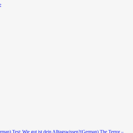
e
rman) Test: Wie gut ist dein Alltagswissen?
(German) The Terror –