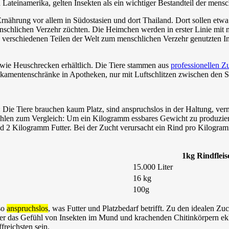
d Lateinamerika, gelten Insekten als ein wichtiger Bestandteil der men
Ernährung vor allem in Südostasien und dort Thailand. Dort sollen etw
schlichen Verzehr züchten. Die Heimchen werden in erster Linie mit n
in verschiedenen Teilen der Welt zum menschlichen Verzehr genutzten In
wie Heuschrecken erhältlich. Die Tiere stammen aus
professionellen Z
edikamentenschränke in Apotheken, nur mit Luftschlitzen zwischen den 
e: Die Tiere brauchen kaum Platz, sind anspruchslos in der Haltung, v
ahlen zum Vergleich: Um ein Kilogramm essbares Gewicht zu produziere
nd 2 Kilogramm Futter. Bei der Zucht verursacht ein Rind pro Kilog
1kg Rindfleis
15.000 Liter
16 kg
100g
so
anspruchslos
, was Futter und Platzbedarf betrifft. Zu den idealen 
r das Gefühl von Insekten im Mund und krachenden Chitinkörpern ekli
freichsten sein.