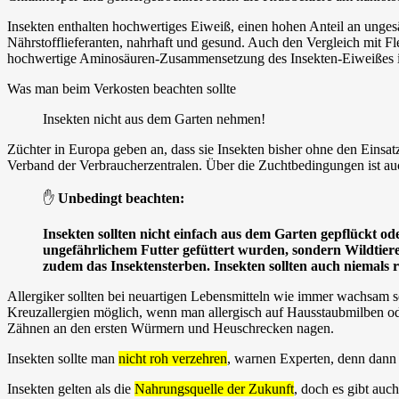
Insekten enthalten hochwertiges Eiweiß, einen hohen Anteil an unges
Nährstofflieferanten, nahrhaft und gesund. Auch den Vergleich mit F
hochwertige Aminosäuren-Zusammensetzung des Insekten-Eiweißes ist z
Was man beim Verkosten beachten sollte
Insekten nicht aus dem Garten nehmen!
Züchter in Europa geben an, dass sie Insekten bisher ohne den Einsat
Verband der Verbraucherzentralen. Über die Zuchtbedingungen ist auch
✋
Unbedingt beachten:
Insekten sollten nicht einfach aus dem Garten gepflückt o
ungefährlichem Futter gefüttert wurden, sondern Wildtiere
zudem das Insektensterben. Insekten sollten auch niemals 
Allergiker sollten bei neuartigen Lebensmitteln wie immer wachsam sei
Kreuzallergien möglich, wenn man allergisch auf Hausstaubmilben oder
Zähnen an den ersten Würmern und Heuschrecken nagen.
Insekten sollte man
nicht roh verzehren
, warnen Experten, denn dann 
Insekten gelten als die
Nahrungsquelle der Zukunft
, doch es gibt auc