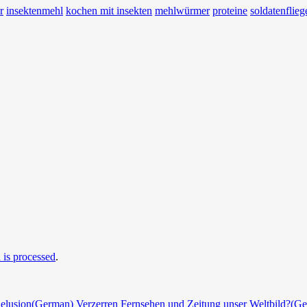
r
insektenmehl
kochen mit insekten
mehlwürmer
proteine
soldatenflieg
is processed
.
elusion
(German) Verzerren Fernsehen und Zeitung unser Weltbild?
(Ge