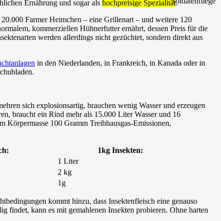
schlichen Ernährung und sogar als
hochpreisige Spezialität
.
a 20.000 Farmer Heimchen – eine Grillenart – und weitere 120
ormalem, kommerziellen Hühnerfutter ernährt, dessen Preis für die
sektenarten werden allerdings nicht gezüchtet, sondern direkt aus
uchtanlagen
in den Niederlanden, in Frankreich, in Kanada oder in
Schubladen.
ermehren sich explosionsartig, brauchen wenig Wasser und erzeugen
n, braucht ein Rind mehr als 15.000 Liter Wasser und 16
ramm Körpermasse 100 Gramm Treibhausgas-Emissionen,
ch:
1kg Insekten:
1 Liter
2 kg
1g
Zuchtbedingungen kommt hinzu, dass Insektenfleisch eine genauso
g findet, kann es mit gemahlenen Insekten probieren. Ohne harten