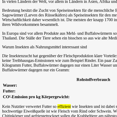
In vielen Ländern der Welt, vor allem in Ländern in Asien, Afrika un
Bedeutung besitzt die Zucht von Speiseinsekten für die menschliche 
Sagowürmer (Larven des Rüsselkäfers) als Speiseinsekten für den men
Wirtschaftlichkeit daher wesentlich ist. Die meisten der knapp 1700 
ihren Wildvorkommen besammelt.
In Europa sind vor allem Produkte aus Mehl- und Buffalowürmern so
Thailand. Die Ställe der Tiere sehen ein bisschen so aus wie alte M
Warum Insekten als Nahrungsmittel interessant sind
Die Insektenzucht hat gegenüber der Fleischproduktion klare Vorteil
keine Treibhausgas-Emissionen wie zum Beispiel Rinder. Ein paar Z
Kilogramm Futter, Buffalowürmer dagegen nur einen Liter Wasser u
Buffalowürmer dagegen nur ein Gramm:
Rohstoffverbrauch
Wasser:
Futter:
CO²-Emission pro kg Körpergewicht:
Kein Nutztier verwertet Futter so
effizient
wie Insekten und ist dabei 
hochwertige Eiweißquelle ist wie Fleisch vom Rind oder Schwein. We
Chitinkörper und gefriergetrocknet sollen die Krabbeltiere am nährstof