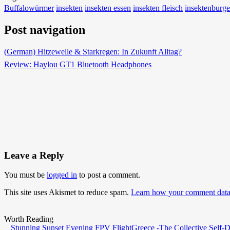
Buffalowürmer
insekten
insekten essen
insekten fleisch
insektenburge
Post navigation
(German) Hitzewelle & Starkregen: In Zukunft Alltag?
Review: Haylou GT1 Bluetooth Headphones
Leave a Reply
You must be
logged in
to post a comment.
This site uses Akismet to reduce spam.
Learn how your comment data 
Worth Reading
Stunning Sunset Evening FPV Flight
Greece -The Collective Self-D