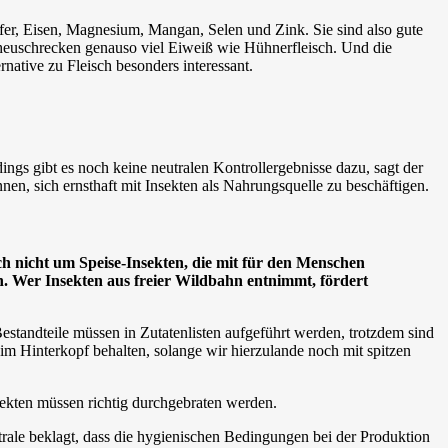
pfer, Eisen, Magnesium, Mangan, Selen und Zink. Sie sind also gute
rheuschrecken genauso viel Eiweiß wie Hühnerfleisch. Und die
ative zu Fleisch besonders interessant.
ngs gibt es noch keine neutralen Kontrollergebnisse dazu, sagt der
en, sich ernsthaft mit Insekten als Nahrungsquelle zu beschäftigen.
ch nicht um Speise-Insekten, die mit für den Menschen
n. Wer Insekten aus freier Wildbahn entnimmt, fördert
Bestandteile müssen in Zutatenlisten aufgeführt werden, trotzdem sind
im Hinterkopf behalten, solange wir hierzulande noch mit spitzen
ekten müssen richtig durchgebraten werden.
trale beklagt, dass die hygienischen Bedingungen bei der Produktion