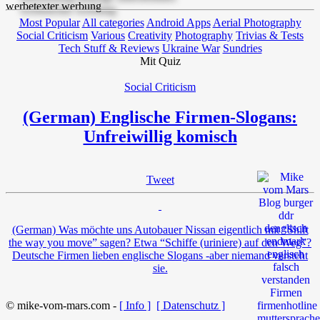
Most Popular
All categories
Android Apps
Aerial Photography
Social Criticism
Various
Creativity
Photography
Trivias & Tests
Tech Stuff & Reviews
Ukraine War
Sundries
Mit Quiz
Social Criticism
(German) Englische Firmen-Slogans:
Unfreiwillig komisch
Tweet
(German) Was möchte uns Autobauer Nissan eigentlich mit “Shift
the way you move” sagen? Etwa “Schiffe (uriniere) auf den Weg”?
Deutsche Firmen lieben englische Slogans -aber niemand versteht
sie.
© mike-vom-mars.com -
[ Info ]
[ Datenschutz ]