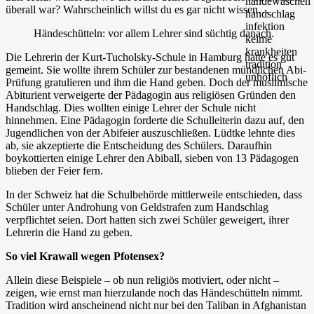
überall war? Wahrscheinlich willst du es gar nicht wissen…
Händeschütteln: vor allem Lehrer sind süchtig danach.
Die Lehrerin der Kurt-Tucholsky-Schule in Hamburg hatte es gut
gemeint. Sie wollte ihrem Schüler zur bestandenen mündlichen Abi-
Prüfung gratulieren und ihm die Hand geben. Doch der muslimische
Abiturient verweigerte der Pädagogin aus religiösen Gründen den
Handschlag. Dies wollten einige Lehrer der Schule nicht
hinnehmen. Eine Pädagogin forderte die Schulleiterin dazu auf, den
Jugendlichen von der Abifeier auszuschließen. Lüdtke lehnte dies
ab, sie akzeptierte die Entscheidung des Schülers. Daraufhin
boykottierten einige Lehrer den Abiball, sieben von 13 Pädagogen
blieben der Feier fern.
In der Schweiz hat die Schulbehörde mittlerweile entschieden, dass
Schüler unter Androhung von Geldstrafen zum Handschlag
verpflichtet seien. Dort hatten sich zwei Schüler geweigert, ihrer
Lehrerin die Hand zu geben.
So viel Krawall wegen Pfotensex?
Allein diese Beispiele – ob nun religiös motiviert, oder nicht –
zeigen, wie ernst man hierzulande noch das Händeschütteln nimmt.
Tradition wird anscheinend nicht nur bei den Taliban in Afghanistan