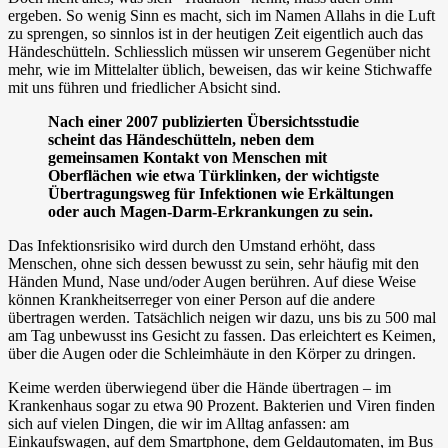
ergeben. So wenig Sinn es macht, sich im Namen Allahs in die Luft
zu sprengen, so sinnlos ist in der heutigen Zeit eigentlich auch das
Händeschütteln. Schliesslich müssen wir unserem Gegenüber nicht
mehr, wie im Mittelalter üblich, beweisen, das wir keine Stichwaffe
mit uns führen und friedlicher Absicht sind.
Nach einer 2007 publizierten Übersichtsstudie
scheint das Händeschütteln, neben dem
gemeinsamen Kontakt von Menschen mit
Oberflächen wie etwa Türklinken, der wichtigste
Übertragungsweg für Infektionen wie Erkältungen
oder auch Magen-Darm-Erkrankungen zu sein.
Das Infektionsrisiko wird durch den Umstand erhöht, dass
Menschen, ohne sich dessen bewusst zu sein, sehr häufig mit den
Händen Mund, Nase und/oder Augen berühren. Auf diese Weise
können Krankheitserreger von einer Person auf die andere
übertragen werden. Tatsächlich neigen wir dazu, uns
bis zu 500 mal
am Tag
unbewusst ins Gesicht zu fassen. Das erleichtert es Keimen,
über die Augen oder die Schleimhäute in den Körper zu dringen.
Keime werden überwiegend über die Hände übertragen – im
Krankenhaus sogar
zu etwa 90 Prozent
. Bakterien und Viren finden
sich auf vielen Dingen, die wir im Alltag anfassen: am
Einkaufswagen, auf dem Smartphone, dem Geldautomaten, im Bus