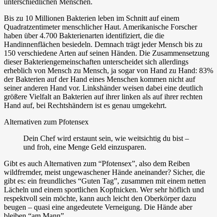
unterschiedlichen Menschen.
Bis zu
10 Millionen Bakterien
leben im Schnitt auf einem
Quadratzentimeter menschlicher Haut. Amerikanische Forscher
haben über 4.700 Bakterienarten identifiziert, die die
Handinnenflächen besiedeln. Demnach trägt jeder Mensch
bis zu
150 verschiedene Arten
auf seinen Händen. Die Zusammensetzung
dieser Bakteriengemeinschaften unterscheidet sich allerdings
erheblich von Mensch zu Mensch, ja sogar von Hand zu Hand: 83%
der Bakterien auf der Hand eines Menschen kommen nicht auf
seiner anderen Hand vor. Linkshänder weisen dabei eine deutlich
größere Vielfalt an Bakterien auf ihrer linken als auf ihrer rechten
Hand auf, bei Rechtshändern ist es genau umgekehrt.
Alternativen zum Pfotensex
Dein Chef wird erstaunt sein, wie weitsichtig du bist –
und froh, eine Menge Geld einzusparen.
Gibt es auch Alternativen zum “Pfotensex”, also dem Reiben
wildfremder, meist ungewaschener Hände aneinander? Sicher, die
gibt es: ein freundliches “Guten Tag”, zusammen mit einem netten
Lächeln und einem sportlichen Kopfnicken. Wer sehr höflich und
respektvoll sein möchte, kann auch leicht den Oberkörper dazu
beugen – quasi eine angedeutete Verneigung. Die Hände aber
bleiben “am Mann”.