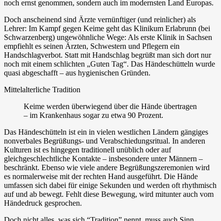
noch ernst genommen, sondern auch im modernsten Land Europas.
Doch anscheinend sind Ärzte vernünftiger (und reinlicher) als
Lehrer: Im Kampf gegen Keime geht das Klinikum Erlabrunn (bei
Schwarzenberg) ungewöhnliche Wege: Als erste Klinik in Sachsen
empfiehlt es seinen Ärzten, Schwestern und Pflegern ein
Handschlagverbot. Statt mit Handschlag begrüßt man sich dort nur
noch mit einem schlichten „Guten Tag“. Das Händeschütteln wurde
quasi abgeschafft – aus hygienischen Gründen.
Mittelalterliche Tradition
Keime werden überwiegend über die Hände übertragen
– im Krankenhaus sogar zu etwa 90 Prozent.
Das Händeschütteln ist ein in vielen westlichen Ländern gängiges
nonverbales Begrüßungs- und Verabschiedungsritual. In anderen
Kulturen ist es hingegen traditionell unüblich oder auf
gleichgeschlechtliche Kontakte – insbesondere unter Männern –
beschränkt. Ebenso wie viele andere Begrüßungszeremonien wird
es normalerweise mit der rechten Hand ausgeführt. Die Hände
umfassen sich dabei für einige Sekunden und werden oft rhythmisch
auf und ab bewegt. Fehlt diese Bewegung, wird mitunter auch vom
Händedruck gesprochen.
Doch nicht alles, was sich “Tradition” nennt, muss auch Sinn