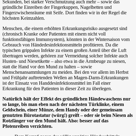
Sekunden, bei starker Verschmutzung auch mehr – sowie das
gründliche Einreiben der Fingerkuppen, Nagelbetten und
Fingerzwischenräume mit Seife. Dort finden wir in der Regel die
höchsten Keimzahlen.
Menschen, die einem erhöhten Erkrankungsrisiko ausgesetzt sind
(chronisch Kranke oder Patienten mit einem nicht voll
funktionsfähigen Immunsystem), könnten in der Wintersaison vom
Gebrauch von Händedesinfektionsmitteln profitieren. Da die
typischen grippalen Infekte zu einem großen Anteil über die Luft
übertragen werden, gehören zur Vermeidung solcher Infekte auch
Husten- und Niesetikette – also etwa in die Armbeuge zu niesen,
statt die Hand vor den Mund zu halten – sowie
Menschenansammlungen zu meiden. Bei den vor allem im Herbst
und Frühjahr auftretenden Wellen an Magen-Darm-Erkrankungen
ist der Einsatz von Handdesinfektionsmittel im Fall einer
Erkrankung für den Patienten in dieser Zeit zu überlegen.
Natürlich hält der Effekt des gründlichen Händewaschens nur
so lange, bis man eben nach der nächsten Türklinke, einem
Geldschein, einer Münze, dem Handy oder der gemeinsam
genutzten Bürotastatur (würg!) greift – oder sie beim Niesen als
Rotzfänger vor den Mund hält. Also: besser auf das
Pfotenreiben verzichten.