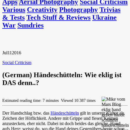
Apps
Aerial Photography
Social Criticism
Various
Creativity
Photography
Trivias
& Tests
Tech Stuff & Reviews
Ukraine
War
Sundries
Jul
11
2016
Social Criticism
(German) Händeschütteln: Wie eklig ist
DAS denn..?
Estimated reading time: 7 minutes
Viewed 10.387 times
Der Handschlag bzw. das
Händeschütteln
gilt in unserer Kultur als
Zeichen der Höflichkeit. Andere mit Grippe und fiesen Keimen
anzustecken, eher nicht. Dabei ist doch beides das gleiche. Hand
aufs Herz: weisst du, wo die Hand deines Gegenübers heute schon