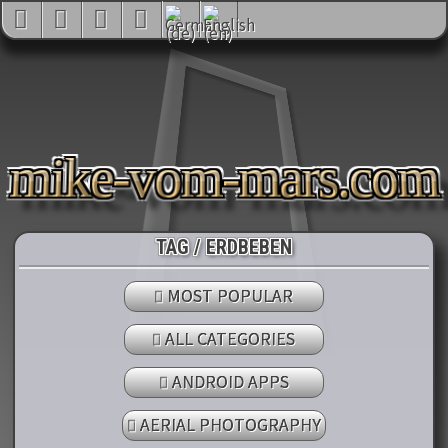
mike-vom-mars.co
TAG / ERDBEBEN
MOST POPULAR
ALL CATEGORIES
ANDROID APPS
AERIAL PHOTOGRAPHY