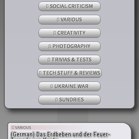
SOCIAL CRITICISM
VARIOUS
CREATIVITY
PHOTOGRAPHY
TRIVIAS & TESTS
TECH STUFF & REVIEWS
UKRAINE WAR
SUNDRIES
VARIOUS
(German) Das Erdbeben und der Feuer-