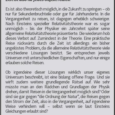
Es ist also theoretisch möglich, in die Zukunft zu springen – ob
nur für Sekundenbruchteile oder gar für Jahrhunderte. In die
Vergangenheit zu reisen, ist dagegen erheblich schwieriger.
Nach Einsteins spezieller Relativitätstheorie war es sogar
unmöglich – bis der Physiker ein Jahrzehnt später seine
allgemeine Relativitätstheorie präsentierte. Die wiederum hob
dieses Verbot auf. Zumindest in der Theorie. Eine praktische
Reise rückwärts durch die Zeit ist allerdings ein bisher
ungelöstes Problem, da die allemeine Relativitätstheorie viele
verschiedene Lösungen besitzt. Sie entsprechen jeweils
Universen mit unterschiedlichen Eigenschaften, und nur einige
erlauben solche Reisen.
Ob irgendeine dieser Lösungen wirklich unser eigenes
Universum beschreibt, ist eine bislang offene Frage. Und sie
wirft zudem weitere grundlegende Rätsel auf. Wie sehr
müsste man an den Rädchen und Grundlagen der Physik
drehen, damit Reisen in die Vergangenheit möglich sind? Oder
sind sie gar gegen “die Ordnung der Natur”, die Reisen gegen
den Strom der Zeit, also in die Vergangenheit, auf irgendeine
Weise verhindern will – selbst wenn sie laut Einsteins
Gleichungen erlaubt sind?