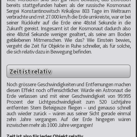
bereits stattgefunden haben: als der russische Kosmonaut
Sergei Konstantinowitsch Krikaljow 803 Tage im Weltraum
verbrachte und mit 27.000 km/h die Erde umkreiste, war er bei
seiner Rückkehr auf die Erde eine 48stel Sekunde in die
Zukunft gereist. Insgesamt ist der Kosmonaut dadurch also
eine 48stel Sekunde weniger gealtert, als seine am Boden
gebliebenen Mitmenschen. Wie das? Wie Einstein bewies,
vergeht die Zeit für Objekte in Ruhe schneller, als für solche,
die sich relativ dazu in Bewegung befinden.
Zeit ist relativ
Noch grössere Geschwindigkeiten und Entfernungen machen
diesen Effekt noch offensichtlicher. Würde ein Astronaut die
Erde verlassen und mit einer Geschwindigkeit von 99.995
Prozent der Lichtgeschwindigkeit zum 520 Lichtjahre
entfernten Stern Beteigeuze fliegen – und genauso schnell
auch wieder zurück – wären aus seiner Sicht gerade einmal
zehn Jahre vergangen. Auf der Erde hingegen wären
inzwischen mehr als 1000 Jahre vergangen!
Zeit ist also für jedes Objekt relativ.