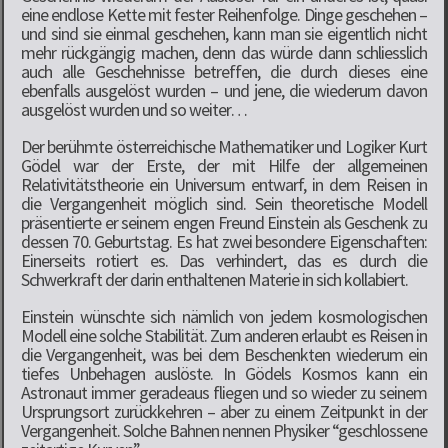
eine endlose Kette mit fester Reihenfolge. Dinge geschehen –
und sind sie einmal geschehen, kann man sie eigentlich nicht
mehr rückgängig machen, denn das würde dann schliesslich
auch alle Geschehnisse betreffen, die durch dieses eine
ebenfalls ausgelöst wurden – und jene, die wiederum davon
ausgelöst wurden und so weiter…
Der berühmte österreichische Mathematiker und Logiker Kurt
Gödel war der Erste, der mit Hilfe der allgemeinen
Relativitätstheorie ein Universum entwarf, in dem Reisen in
die Vergangenheit möglich sind. Sein theoretische Modell
präsentierte er seinem engen Freund Einstein als Geschenk zu
dessen 70. Geburtstag. Es hat zwei besondere Eigenschaften:
Einerseits rotiert es. Das verhindert, das es durch die
Schwerkraft der darin enthaltenen Materie in sich kollabiert.
Einstein wünschte sich nämlich von jedem kosmologischen
Modell eine solche Stabilität. Zum anderen erlaubt es Reisen in
die Vergangenheit, was bei dem Beschenkten wiederum ein
tiefes Unbehagen auslöste. In Gödels Kosmos kann ein
Astronaut immer geradeaus fliegen und so wieder zu seinem
Ursprungsort zurückkehren – aber zu einem Zeitpunkt in der
Vergangenheit. Solche Bahnen nennen Physiker “geschlossene