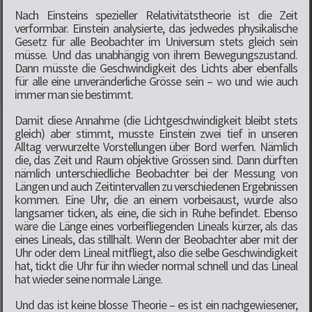
Nach Einsteins spezieller Relativitätstheorie ist die Zeit
verformbar. Einstein analysierte, das jedwedes physikalische
Gesetz für alle Beobachter im Universum stets gleich sein
müsse. Und das unabhängig von ihrem Bewegungszustand.
Dann müsste die Geschwindigkeit des Lichts aber ebenfalls
für alle eine unveränderliche Grösse sein – wo und wie auch
immer man sie bestimmt.
Damit diese Annahme (die Lichtgeschwindigkeit bleibt stets
gleich) aber stimmt, musste Einstein zwei tief in unseren
Alltag verwurzelte Vorstellungen über Bord werfen. Nämlich
die, das Zeit und Raum objektive Grössen sind. Dann dürften
nämlich unterschiedliche Beobachter bei der Messung von
Längen und auch Zeitintervallen zu verschiedenen Ergebnissen
kommen. Eine Uhr, die an einem vorbeisaust, würde also
langsamer ticken, als eine, die sich in Ruhe befindet. Ebenso
wäre die Länge eines vorbeifliegenden Lineals kürzer, als das
eines Lineals, das stillhält. Wenn der Beobachter aber mit der
Uhr oder dem Lineal mitfliegt, also die selbe Geschwindigkeit
hat, tickt die Uhr für ihn wieder normal schnell und das Lineal
hat wieder seine normale Länge.
Und das ist keine blosse Theorie – es ist ein nachgewiesener,