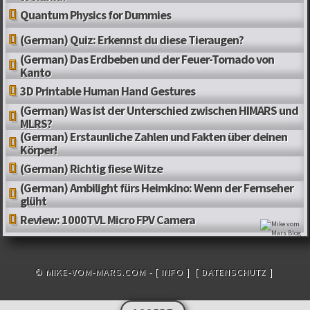
Quantum Physics for Dummies
(German) Quiz: Erkennst du diese Tieraugen?
(German) Das Erdbeben und der Feuer-Tornado von
Kanto
3D Printable Human Hand Gestures
(German) Was ist der Unterschied zwischen HIMARS und
MLRS?
(German) Erstaunliche Zahlen und Fakten über deinen
Körper!
(German) Richtig fiese Witze
(German) Ambilight fürs Heimkino: Wenn der Fernseher
glüht
Review: 1000TVL Micro FPV Camera
© MIKE-VOM-MARS.COM -
[ INFO ]
[ DATENSCHUTZ ]