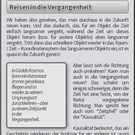
Reisen in die Vergangenheit
Wir haben also gesehen, das man durchaus in die Zukunft
reisen kann. Und das dadurch, das für ein Objekt die Zeit
einfach langsamer vergeht, während die Zeit um dieses
Objekt herum (bzw. für andere Objekte) eben langsamer
vergeht. Tritt dann das schnellere Objekt wieder in das Raum-
/ Zeit – Koordinatensytem des langsameren Objekts ein, ist es
quasi in die Zukunft gereist.
Aber lässt sich die Richtung
In Gödels Kosmos
auch umkehren? Kann man
kann ein Astronaut
auch in die Vergangenheit
immer geradeaus
reisen? Das scheint um
fliegen und so
einiges schwieriger, denn die
wieder zu seinem
Zeit hat eine feste, von der
Ursprungsort
Natur vorgegebene
zurückkehren – aber
Richtung. Man spricht hier
zu einem Zeitpunkt
auch vom “Zeitpfeil” oder
in der
der “Kausalität”.
Vergangenheit.
Kausalität bedeutet, das ein
Geschehnis wiederum der Auslöser für ein anderes ist, quasi