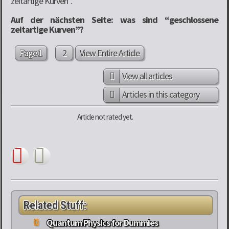
zeitartige Kurven”.
Auf der nächsten Seite: was sind “geschlossene
zeitartige Kurven”?
Page 1
2
View Entire Article
View all articles
Articles in this category
Article not rated yet.
Related Stuff:
Quantum Physics for Dummies