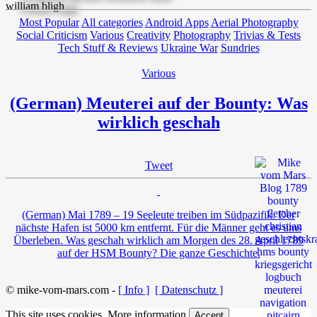
Most Popular
All categories
Android Apps
Aerial Photography
Social Criticism
Various
Creativity
Photography
Trivias & Tests
Tech Stuff & Reviews
Ukraine War
Sundries
Various
(German) Meuterei auf der Bounty: Was
wirklich geschah
Tweet
(German) Mai 1789 – 19 Seeleute treiben im Südpazifik. Der
nächste Hafen ist 5000 km entfernt. Für die Männer geht es ums
Überleben. Was geschah wirklich am Morgen des 28. April 1789
auf der HSM Bounty? Die ganze Geschichte.
© mike-vom-mars.com -
[ Info ]
[ Datenschutz ]
This site uses cookies.
More information
Accept