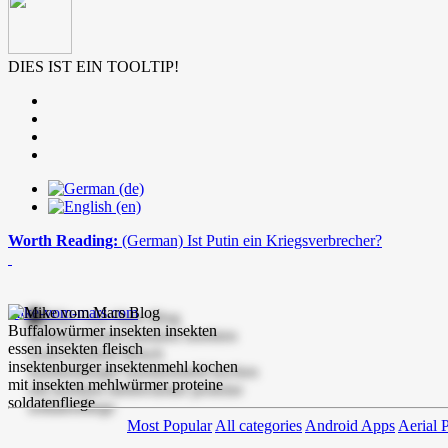
DIES IST EIN TOOLTIP!
Worth Reading:
(German) Ist Putin ein Kriegsverbrecher?
mike-vom-mars.com
Most Popular
All categories
Android Apps
Aerial 