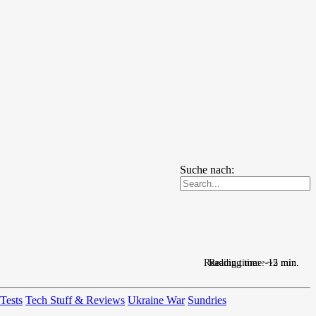
Suche nach:
Reading time: ~12 min.
Reading time: ~5 min.
 Tests
Tech Stuff & Reviews
Ukraine War
Sundries