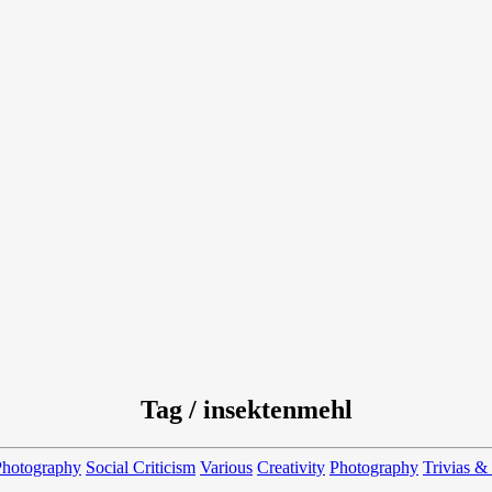
Tag / insektenmehl
Photography
Social Criticism
Various
Creativity
Photography
Trivias &