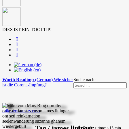
DIES IST EIN TOOLTIP!
Worth Reading:
(German) Wie sicher
Suche nach:
ist die Corona-Impfung?
mike-vom-mars.com
Tag / james lininger
Reading time: ~13 min.