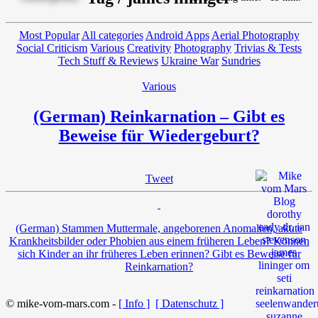
Most Popular
All categories
Android Apps
Aerial Photography
Social Criticism
Various
Creativity
Photography
Trivias & Tests
Tech Stuff & Reviews
Ukraine War
Sundries
Various
(German) Reinkarnation – Gibt es
Beweise für Wiedergeburt?
Tweet
(German) Stammen Muttermale, angeborenen Anomalien, akute
Krankheitsbilder oder Phobien aus einem früheren Leben? Können
sich Kinder an ihr früheres Leben erinnen? Gibt es Beweise für
Reinkarnation?
© mike-vom-mars.com -
[ Info ]
[ Datenschutz ]