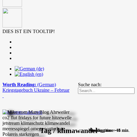
DIES IST EIN TOOLTIP!
Worth Reading:
(German)
Suche nach:
Kriegstagebuch Ukraine – Februar
mike-vom-mars.com
Tag / klimawandel
Reading time: ~16 min.
Reading time: ~11 min.
Reading time: ~6 min.
Reading time: ~5 min.
Reading time: ~8 min.