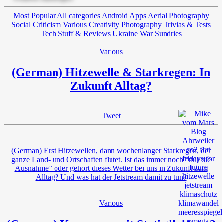
Most Popular
All categories
Android Apps
Aerial Photography
Social Criticism
Various
Creativity
Photography
Trivias & Tests
Tech Stuff & Reviews
Ukraine War
Sundries
Various
(German) Hitzewelle & Starkregen: In
Zukunft Alltag?
Tweet
(German) Erst Hitzewellen, dann wochenlanger Starkregen, der
ganze Land- und Ortschaften flutet. Ist das immer noch “nur die
Ausnahme” oder gehört dieses Wetter bei uns in Zukunft zum
Alltag? Und was hat der Jetstream damit zu tun?
Various