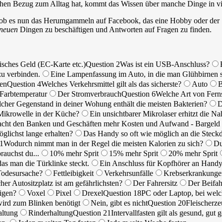
hen Bezug zum Alltag hat, kommt das Wissen über manche Dinge in viel
ob es nun das Herumgammeln auf Facebook, das eine Hobby oder der Spo
neuen
Dingen zu beschäftigen und Antworten auf Fragen zu finden.
isches Geld (EC-Karte etc.)
Question 2
Was ist ein USB-Anschluss?
zu verbinden.
Eine Lampenfassung im Auto, in die man Glühbirnen s
en
Question 4
Welches Verkehrsmittel gilt als das sicherste?
Auto
Farbtemperatur
Der Stromverbrauch
Question 6
Welche Art von Fern
cher Gegenstand in deiner Wohung enthält die meisten Bakterien?
D
 Mikrowelle in der Küche?
Ein unsichtbarer Mikrolaser erhitzt die Na
acht den Banken und Geschäften mehr Kosten und Aufwand - Bargeld
ichst lange erhalten?
Das Handy so oft wie möglich an die Steck
11
Wodurch nimmt man in der Regel die meisten Kalorien zu sich?
Du
rauchst du...
10% mehr Sprit
15% mehr Sprit
20% mehr Sprit
das man die Türklinke steckt.
Ein Anschluss für Kopfhörer an Handy
 Todesursache?
Fettleibigkeit
Verkehrsunfälle
Krebserkrankunge
her Autositzplatz ist am gefährlichsten?
Der Fahrersitz
Der Beifah
igen?
Voxel
Pixel
Drexel
Question 18
PC oder Laptop, bei wel
wird zum Blinken benötigt
Nein, gibt es nicht
Question 20
Fleischerze
ltung
Rinderhaltung
Question 21
Intervallfasten gilt als gesund, gut 