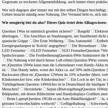
Gegensatz zu trockener Allgemeinbildung- auch immer einen praktisc
Wer sich dagegen aber immer nur mit den selben Dingen beschäftigt, 
Gehirn braucht ständig
neue
Nahrung. Der Verstand liebt es, sich mit
Wie neugierig bist du also? Dieses Quiz testet dein Alltagswissen:
Question 1
Was ist statistisch gesehen sicherer?
Bargeld
Elektron
übertragen.
Ein Anschluss an Staubsaugern, um Staubbeutel dicht 
spanische Grippe
Der Erste Weltkrieg
Das Automobil
Erdbeb
Energiesparlampen in 'Kelvin' angegeben?
Die Brenndauer
Die 
LED Fernseher
OLED Fernseher
H2O Fernseher
Question 7
Wel
Spülschwamm
Die Fernbedienung
Question 8
Wie funktioniert die
Die Nahrung wird durch heisse Luft erhitzt.
Question 9
Was verurs
etc.)
Question 10
Wie kann man die Lebensdauer vom Handy-Akku mögl
ist.
Das Handy laden, wenn der Akku ca. auf 50% steht.
Question 
Backwaren (Brot etc.)
Question 12
Wenn du 10% schneller fährst, verb
Klinkenstecker bzw. eine Klinkenbuchse?
Ein Loch in der Tür, in 
Türklingeltaste.
Question 14
Welches ist in Deutschland die häufigste
Menschen?
Herzinfarkt
Sepsis (Blutvergiftung)
Question 16
Welc
Bildpunkte, mit denen Bildschirme und Handydisplays Grafiken anze
Beim Laptop
Question 19
Gibt es im Auto Blinkflüssigkeit?
Ja, 
grössten Umweltschäden weltweit?
Geflügelhaltung
Schweineha