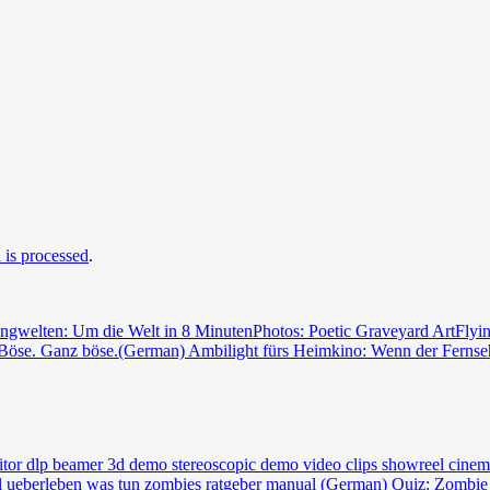
is processed
.
ngwelten: Um die Welt in 8 Minuten
Photos: Poetic Graveyard Art
Flyi
Böse. Ganz böse.
(German) Ambilight fürs Heimkino: Wenn der Fernseh
(German) Quiz: Zombie 