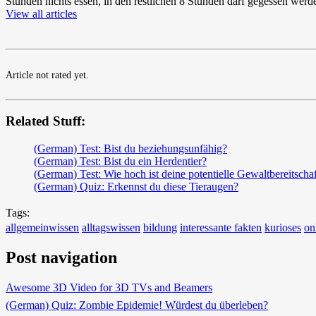
Stunden nichts essen, in den restlichen 8 Stunden darf gegessen werd
View all articles
Article not rated yet.
Related Stuff:
(German) Test: Bist du beziehungsunfähig?
(German) Test: Bist du ein Herdentier?
(German) Test: Wie hoch ist deine potentielle Gewaltbereitscha
(German) Quiz: Erkennst du diese Tieraugen?
Tags:
allgemeinwissen
alltagswissen
bildung
interessante fakten
kurioses
on
Post navigation
Awesome 3D Video for 3D TVs and Beamers
(German) Quiz: Zombie Epidemie! Würdest du überleben?