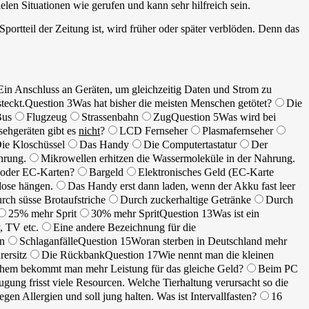
en Situationen wie gerufen und kann sehr hilfreich sein.
rtteil der Zeitung ist, wird früher oder später verblöden. Denn das
Ein Anschluss an Geräten, um gleichzeitig Daten und Strom zu
teckt.
Question 3
Was hat bisher die meisten Menschen getötet?
Die
Bus
Flugzeug
Strassenbahn
Zug
Question 5
Was wird bei
sehgeräten gibt es
nicht
?
LCD Fernseher
Plasmafernseher
ie Kloschüssel
Das Handy
Die Computertastatur
Der
hrung.
Mikrowellen erhitzen die Wassermoleküle in der Nahrung.
 oder EC-Karten?
Bargeld
Elektronisches Geld (EC-Karte
dose hängen.
Das Handy erst dann laden, wenn der Akku fast leer
rch süsse Brotaufstriche
Durch zuckerhaltige Getränke
Durch
25% mehr Sprit
30% mehr Sprit
Question 13
Was ist ein
, TV etc.
Eine andere Bezeichnung für die
n
Schlaganfälle
Question 15
Woran sterben in Deutschland mehr
rersitz
Die Rückbank
Question 17
Wie nennt man die kleinen
chem bekommt man mehr Leistung für das gleiche Geld?
Beim PC
ugung frisst viele Resourcen. Welche Tierhaltung verursacht so die
gegen Allergien und soll jung halten. Was ist Intervallfasten?
16