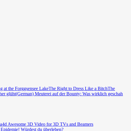
ng at the Forggsensee Lake
The Right to Dress Like a Bitch
The
er glüht
(German) Meuterei auf der Bounty: Was wirklich geschah
Awesome 3D Video for 3D TVs and Beamers
Epidemie! Würdest du überleben?