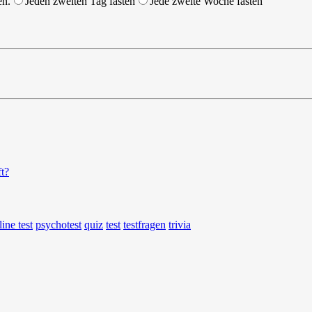
en.
Jeden zweiten Tag fasten
Jede zweite Woche fasten
ft?
line test
psychotest
quiz
test
testfragen
trivia