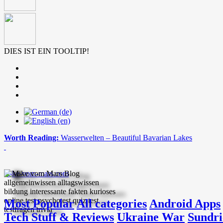
DIES IST EIN TOOLTIP!
Worth Reading:
Wasserwelten – Beautiful Bavarian Lakes
mike-vom-mars.com
Most Popular
All categories
Android Apps
Tech Stuff & Reviews
Ukraine War
Sundri