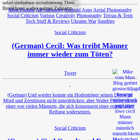
Most Popular
All categories
Android Apps
Aerial Photography
Social Criticism
Various
Creativity
Photography
Trivias & Tests
Tech Stuff & Reviews
Ukraine War
Sundries
Social Criticism
(German) Cecil: Was treibt Männer
immer wieder zum Töten?
Tweet
(German) Und wieder konnte ein Hodenträger seinen Drang zu
Mord und Zerstörung nicht unterdrücken: aber Walter Palmer ist nur
einer von vielen Männern, die sich konsequent einer emotionalen
Reifung widersetzen.
Social Criticism