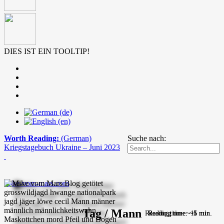
DIES IST EIN TOOLTIP!
Worth Reading:
(German)
Suche nach:
Kriegstagebuch Ukraine – Juni 2023
mike-vom-mars.com
Tag / Mann
Reading time: ~11 min.
Reading time: ~5 min.
Reading time: ~6 min.