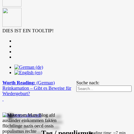
DIES IST EIN TOOLTIP!
Worth Reading:
(German)
Suche nach:
Reinkarnation – Gibt es Beweise für
Wiedergeburt?
mike-vom-mars.com
Tag / populismus
Reading time: ~7 min.