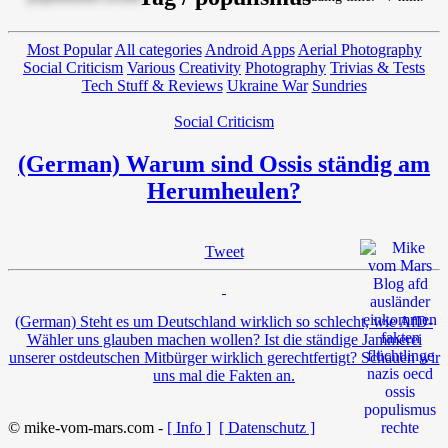
Most Popular
All categories
Android Apps
Aerial Photography
Social Criticism
Various
Creativity
Photography
Trivias & Tests
Tech Stuff & Reviews
Ukraine War
Sundries
Social Criticism
(German) Warum sind Ossis ständig am
Herumheulen?
Tweet
(German) Steht es um Deutschland wirklich so schlecht, wie AfD-
Wähler uns glauben machen wollen? Ist die ständige Jammerei
unserer ostdeutschen Mitbürger wirklich gerechtfertigt? Schauen wir
uns mal die Fakten an.
© mike-vom-mars.com -
[ Info ]
[ Datenschutz ]