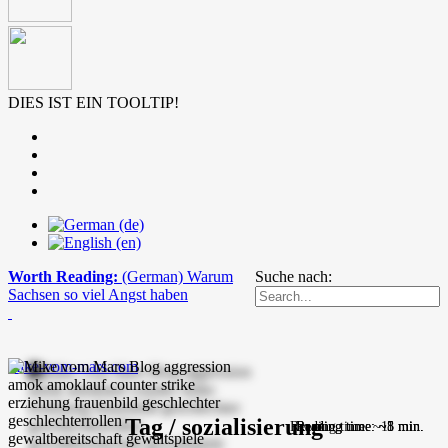
DIES IST EIN TOOLTIP!
Worth Reading:
(German) Warum
Suche nach:
Sachsen so viel Angst haben
mike-vom-mars.com
Tag / sozialisierung
Reading time: ~11 min.
Reading time: ~8 min.
Reading time: ~5 min.