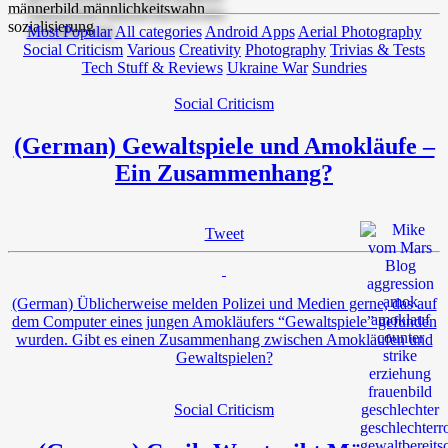
Most Popular
All categories
Android Apps
Aerial Photography
Social Criticism
Various
Creativity
Photography
Trivias & Tests
Tech Stuff & Reviews
Ukraine War
Sundries
Social Criticism
(German) Gewaltspiele und Amokläufe –
Ein Zusammenhang?
Tweet
(German) Üblicherweise melden Polizei und Medien gerne, das auf
dem Computer eines jungen Amokläufers “Gewaltspiele” gefunden
wurden. Gibt es einen Zusammenhang zwischen Amokläufen und
Gewaltspielen?
Social Criticism