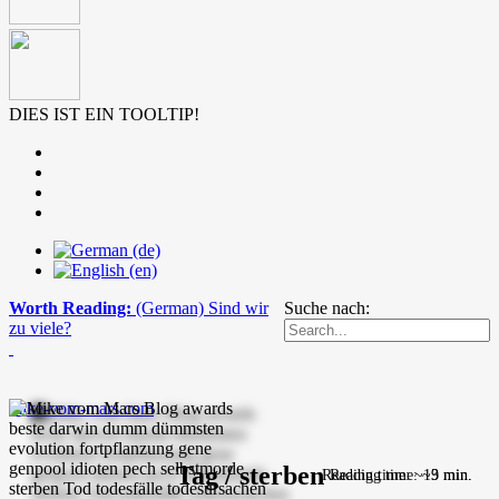
DIES IST EIN TOOLTIP!
Worth Reading:
(German) Sind wir
Suche nach:
zu viele?
mike-vom-mars.com
Tag / sterben
Reading time: ~13 min.
Reading time: ~9 min.