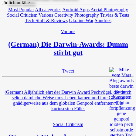
Most Popular
All categories
Android Apps
Aerial Photography
Social Criticism
Various
Creativity
Photography
Trivias & Tests
Tech Stuff & Reviews
Ukraine War
Sundries
Various
(German) Die Darwin-Awards: Dumm
stirbt gut
Tweet
(German) Alljährlich ehrt der Darwin Award Pechvögel, die durch
selten dämliche Weise ums Leben kamen und ihre Gene so
gnädigerweise aus dem globalen Genpool entfernten. Die
kuriosesten Fälle.
Social Criticism