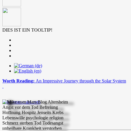
DIES IST EIN TOOLTIP!
Worth Reading:
An Impressive Journey through the Solar System
mike-vom-mars.com