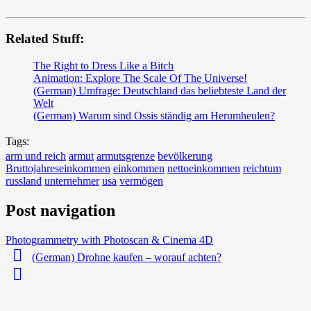
Related Stuff:
The Right to Dress Like a Bitch
Animation: Explore The Scale Of The Universe!
(German) Umfrage: Deutschland das beliebteste Land der
Welt
(German) Warum sind Ossis ständig am Herumheulen?
Tags:
arm und reich
armut
armutsgrenze
bevölkerung
Bruttojahreseinkommen
einkommen
nettoeinkommen
reichtum
russland
unternehmer
usa
vermögen
Post navigation
Photogrammetry with Photoscan & Cinema 4D
(German) Drohne kaufen – worauf achten?