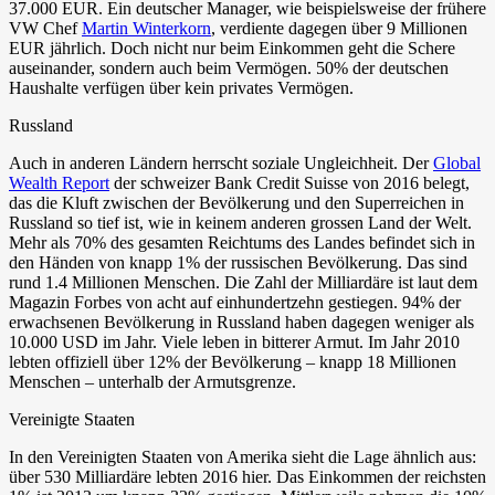
37.000 EUR. Ein deutscher Manager, wie beispielsweise der frühere
VW Chef
Martin Winterkorn
, verdiente dagegen über 9 Millionen
EUR jährlich. Doch nicht nur beim Einkommen geht die Schere
auseinander, sondern auch beim Vermögen. 50% der deutschen
Haushalte verfügen über kein privates Vermögen.
Russland
Auch in anderen Ländern herrscht soziale Ungleichheit. Der
Global
Wealth Report
der schweizer Bank Credit Suisse von 2016 belegt,
das die Kluft zwischen der Bevölkerung und den Superreichen in
Russland so tief ist, wie in keinem anderen grossen Land der Welt.
Mehr als 70% des gesamten Reichtums des Landes befindet sich in
den Händen von knapp 1% der russischen Bevölkerung. Das sind
rund 1.4 Millionen Menschen. Die Zahl der Milliardäre ist laut dem
Magazin Forbes von acht auf einhundertzehn gestiegen. 94% der
erwachsenen Bevölkerung in Russland haben dagegen weniger als
10.000 USD im Jahr. Viele leben in bitterer Armut. Im Jahr 2010
lebten offiziell über 12% der Bevölkerung – knapp 18 Millionen
Menschen – unterhalb der Armutsgrenze.
Vereinigte Staaten
In den Vereinigten Staaten von Amerika sieht die Lage ähnlich aus:
über 530 Milliardäre lebten 2016 hier. Das Einkommen der reichsten