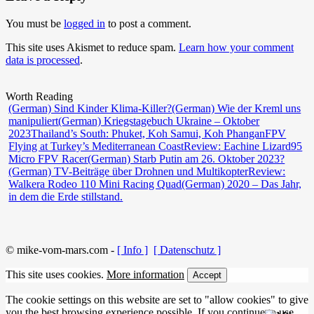
You must be
logged in
to post a comment.
This site uses Akismet to reduce spam.
Learn how your comment
data is processed
.
Worth Reading
(German) Sind Kinder Klima-Killer?
(German) Wie der Kreml uns
manipuliert
(German) Kriegstagebuch Ukraine – Oktober
2023
Thailand’s South: Phuket, Koh Samui, Koh Phangan
FPV
Flying at Turkey’s Mediterranean Coast
Review: Eachine Lizard95
Micro FPV Racer
(German) Starb Putin am 26. Oktober 2023?
(German) TV-Beiträge über Drohnen und Multikopter
Review:
Walkera Rodeo 110 Mini Racing Quad
(German) 2020 – Das Jahr,
in dem die Erde stillstand.
© mike-vom-mars.com -
[ Info ]
[ Datenschutz ]
This site uses cookies.
More information
Accept
The cookie settings on this website are set to "allow cookies" to give
you the best browsing experience possible. If you continue to use