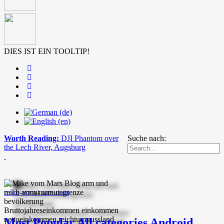
DIES IST EIN TOOLTIP!
Worth Reading:
DJI Phantom over
Suche nach:
the Lech River, Augsburg
mike-vom-mars.com
Most Popular
All categories
Android