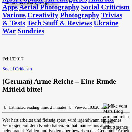
Apps
Aerial Photography
Social Criticism
Various
Creativity
Photography
Trivias
& Tests
Tech Stuff & Reviews
Ukraine
War
Sundries
Feb
19
2017
Social Criticism
(German) Arme Reiche – Eine Runde
Mitleid bitte!
Estimated reading time: 2 minutes
Viewed 10.820 times
Wer hart arbeitet und fleissig spart, wird irgendwann ein eigenes
Vermögen auf dem Konto haben. So hat man es uns allen
beigebracht. Zahlen und Fakten aber beweisen das Gegenteil: Arbeit