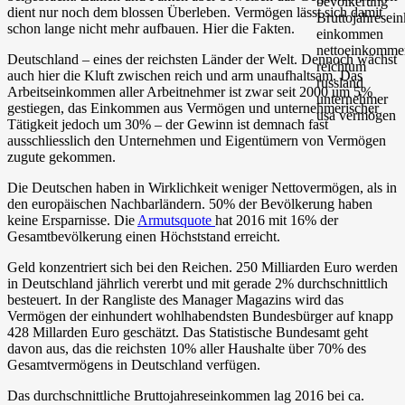
dient nur noch dem blossen Überleben. Vermögen lässt sich damit
schon lange nicht mehr aufbauen. Hier die Fakten.
Deutschland – eines der reichsten Länder der Welt. Dennoch wächst
auch hier die Kluft zwischen reich und arm unaufhaltsam. Das
Arbeitseinkommen aller Arbeitnehmer ist zwar seit 2000 um 5%
gestiegen, das Einkommen aus Vermögen und unternehmerischer
Tätigkeit jedoch um 30% – der Gewinn ist demnach fast
ausschliesslich den Unternehmen und Eigentümern von Vermögen
zugute gekommen.
Die Deutschen haben in Wirklichkeit weniger Nettovermögen, als in
den europäischen Nachbarländern. 50% der Bevölkerung haben
keine Ersparnisse. Die
Armutsquote
hat 2016 mit 16% der
Gesamtbevölkerung einen Höchststand erreicht.
Geld konzentriert sich bei den Reichen. 250 Milliarden Euro werden
in Deutschland jährlich vererbt und mit gerade 2% durchschnittlich
besteuert. In der Rangliste des Manager Magazins wird das
Vermögen der einhundert wohlhabendsten Bundesbürger auf knapp
428 Millarden Euro geschätzt. Das Statistische Bundesamt geht
davon aus, das die reichsten 10% aller Haushalte über 70% des
Gesamtvermögens in Deutschland verfügen.
Das durchschnittliche Bruttojahreseinkommen lag 2016 bei ca.